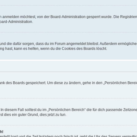
h anmelden möchtest, von der Board-Administration gesperrt wurde. Die Registrie
ard-Administration.
t und die dafür sorgen, dass du im Forum angemeldet bleibst. Außerdem ermögliche
ng hast, kann es helfen, wenn du die Cookies des Boards löscht.
bank des Boards gespeichert. Um diese zu ändern, gehe in den „Persönlichen Bereic
In diesem Fall solltest du im „Persönlichen Bereich“ die für dich passende Zeitzone 
t dies ein guter Grund, dies jetzt zu tun.
h!
estellt hast und die Zeit trotzdem noch falsch ist, geht die Uhr des Servers vermutl