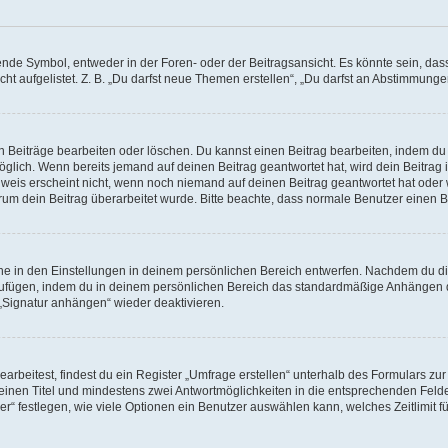
e Symbol, entweder in der Foren- oder der Beitragsansicht. Es könnte sein, dass e
ht aufgelistet. Z. B. „Du darfst neue Themen erstellen“, „Du darfst an Abstimmung
n Beiträge bearbeiten oder löschen. Du kannst einen Beitrag bearbeiten, indem du
möglich. Wenn bereits jemand auf deinen Beitrag geantwortet hat, wird dein Beitra
nweis erscheint nicht, wenn noch niemand auf deinen Beitrag geantwortet hat oder 
 warum dein Beitrag überarbeitet wurde. Bitte beachte, dass normale Benutzer einen
e in den Einstellungen in deinem persönlichen Bereich entwerfen. Nachdem du die 
zufügen, indem du in deinem persönlichen Bereich das standardmäßige Anhängen d
 „Signatur anhängen“ wieder deaktivieren.
beitest, findest du ein Register „Umfrage erstellen“ unterhalb des Formulars zur 
t einen Titel und mindestens zwei Antwortmöglichkeiten in die entsprechenden Felde
r“ festlegen, wie viele Optionen ein Benutzer auswählen kann, welches Zeitlimit fü