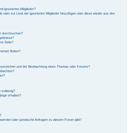
d ignorierten Mitglieder?
de oder zur Liste der ignorierten Mitglieder hinzufügen oder diese wieder aus den
en durchsuchen?
rgebnisse?
re Seite?
Themen finden?
Lesezeichen und der Beobachtung eines Themas oder Forums?
eobachten?
gen?
 zulässig?
hänge erhalten?
?
hwerden oder juristische Anfragen zu diesem Forum gibt?