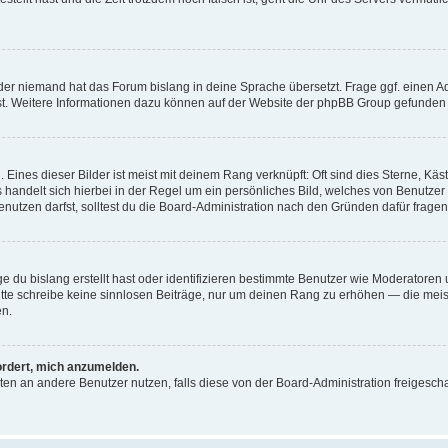
der niemand hat das Forum bislang in deine Sprache übersetzt. Frage ggf. einen Adm
est. Weitere Informationen dazu können auf der Website der phpBB Group gefunden
Eines dieser Bilder ist meist mit deinem Rang verknüpft: Oft sind dies Sterne, Kä
s handelt sich hierbei in der Regel um ein persönliches Bild, welches von Benutzer
utzen darfst, solltest du die Board-Administration nach den Gründen dafür fragen
e du bislang erstellt hast oder identifizieren bestimmte Benutzer wie Moderatore
 Bitte schreibe keine sinnlosen Beiträge, nur um deinen Rang zu erhöhen — die mei
en.
ordert, mich anzumelden.
ichten an andere Benutzer nutzen, falls diese von der Board-Administration freige