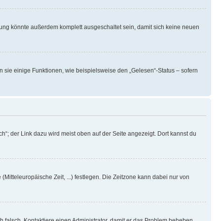
rung könnte außerdem komplett ausgeschaltet sein, damit sich keine neuen
n sie einige Funktionen, wie beispielsweise den „Gelesen“-Status – sofern
h“; der Link dazu wird meist oben auf der Seite angezeigt. Dort kannst du
(Mitteleuropäische Zeit, ...) festlegen. Die Zeitzone kann dabei nur von
ich falsch. Kontaktiere einen Administrator, damit er das Problem beheben