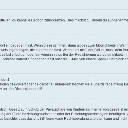
mitteilen, du kannst es jedoch zurücksetzen. Dies machst du, indem du auf der Anm
swort eingegeben hast. Wenn diese stimmen, dann gibt es zwei Möglichkeiten. Wen
eisungen folgen, die du erhalten hast. Wenn dies nicht der Fall ist, muss dein Ben
lbst erledigen oder ein Administrator. Bei der Registrierung wurde dir mitgeteilt, 
-Adresse korrekt eingegeben hast oder die E-Mail von einem Spam-Filter blockiert
elden?!
nden deaktiviert oder gelöscht hat. Außerdem löschen viele Boards regelmäßig Ben
v an den Diskussionen teil!
sch: Gesetz zum Schutz der Privatsphäre von Kindern im Internet von 1998) ist ei
ng der Eltern beziehungsweise des oder der Erziehungsberechtigten benötigen. Wenn
. Bitte beachte, dass das phpBB-Team keine Rechtsberatung anbieten kann und nicht d