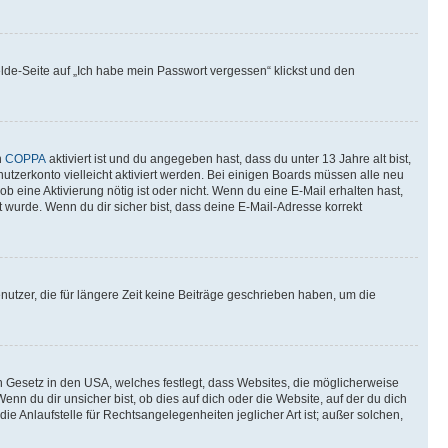
elde-Seite auf „Ich habe mein Passwort vergessen“ klickst und den
n
COPPA
aktiviert ist und du angegeben hast, dass du unter 13 Jahre alt bist,
utzerkonto vielleicht aktiviert werden. Bei einigen Boards müssen alle neu
ob eine Aktivierung nötig ist oder nicht. Wenn du eine E-Mail erhalten hast,
 wurde. Wenn du dir sicher bist, dass deine E-Mail-Adresse korrekt
utzer, die für längere Zeit keine Beiträge geschrieben haben, um die
n Gesetz in den USA, welches festlegt, dass Websites, die möglicherweise
 du dir unsicher bist, ob dies auf dich oder die Website, auf der du dich
ie Anlaufstelle für Rechtsangelegenheiten jeglicher Art ist; außer solchen,