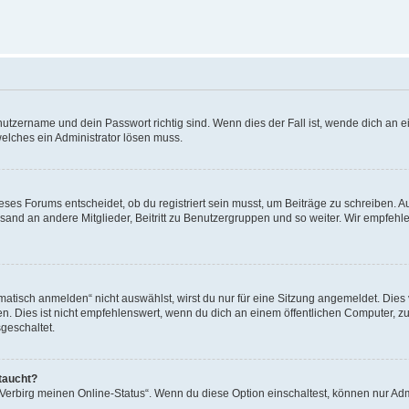
utzername und dein Passwort richtig sind. Wenn dies der Fall ist, wende dich an ei
welches ein Administrator lösen muss.
es Forums entscheidet, ob du registriert sein musst, um Beiträge zu schreiben. Auf j
sand an andere Mitglieder, Beitritt zu Benutzergruppen und so weiter. Wir empfehlen 
isch anmelden“ nicht auswählst, wirst du nur für eine Sitzung angemeldet. Dies 
Dies ist nicht empfehlenswert, wenn du dich an einem öffentlichen Computer, zum 
geschaltet.
taucht?
 „Verbirg meinen Online-Status“. Wenn du diese Option einschaltest, können nur Ad