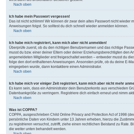
Nach oben
Ich habe mein Passwort vergessen!
Das ist nicht schlimm! Wir können dir zwar dein altes Passwort nicht wieder 
Anweisungen folgst. So solltest du dich schnell wieder anmelden können.
Nach oben
Ich habe mich registriert, kann mich aber nicht anmelden!
Überprüfe zuerst, ob du den richtigen Benutzernamen und das richtige Pas
musst du bzw. einer deiner Eltern oder deiner Erziehungsberechtigten den Anw
angemeldeten Mitglieder erst freigeschaltet werden – entweder musst du dies se
folge den dort enthaltenen Anweisungen. Ansonsten prüfe, ob du deine E-Mail
eingegeben wurde, dann kontaktiere einen Administrator.
Nach oben
Ich habe mich vor einiger Zeit registriert, kann mich aber nicht mehr anm
Es kann sein, dass ein Administrator dein Benutzerkonto aus verschieden Grü
Datenbankgröße zu verringern. Registriere dich einfach erneut und nimm akti
Nach oben
Was ist COPPA?
COPPA, ausgeschrieben Child Online Privacy and Protection Act of 1998 (deut
persönliche Daten von Kindern unter 13 Jahren erheben, hierzu die Zustimmu
zu registrieren versuchst, zutrifft, ziehe einen rechtlichen Beistand zu Rate
die weiter unten behandelt werden.
Nach oben