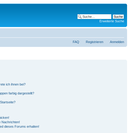
Erweiterte Suche
FAQ
Registrieren
Anmelden
ete ich ihnen bei?
pen farbig dargestellt?
Startseite?
hicken!
 Nachrichten!
ied dieses Forums erhalten!