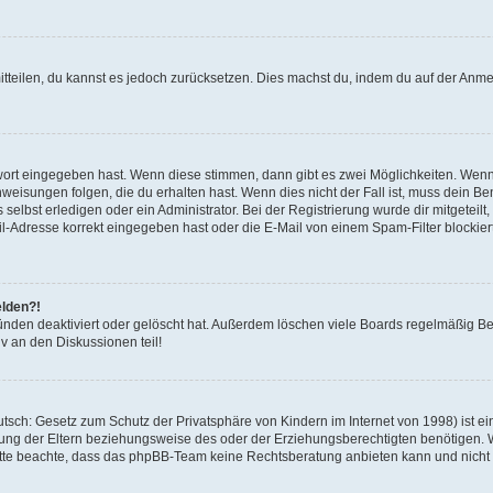
mitteilen, du kannst es jedoch zurücksetzen. Dies machst du, indem du auf der Anm
swort eingegeben hast. Wenn diese stimmen, dann gibt es zwei Möglichkeiten. Wen
eisungen folgen, die du erhalten hast. Wenn dies nicht der Fall ist, muss dein Ben
lbst erledigen oder ein Administrator. Bei der Registrierung wurde dir mitgeteilt, 
-Adresse korrekt eingegeben hast oder die E-Mail von einem Spam-Filter blockiert
elden?!
nden deaktiviert oder gelöscht hat. Außerdem löschen viele Boards regelmäßig Ben
v an den Diskussionen teil!
sch: Gesetz zum Schutz der Privatsphäre von Kindern im Internet von 1998) ist ei
ng der Eltern beziehungsweise des oder der Erziehungsberechtigten benötigen. Wenn
. Bitte beachte, dass das phpBB-Team keine Rechtsberatung anbieten kann und nicht d