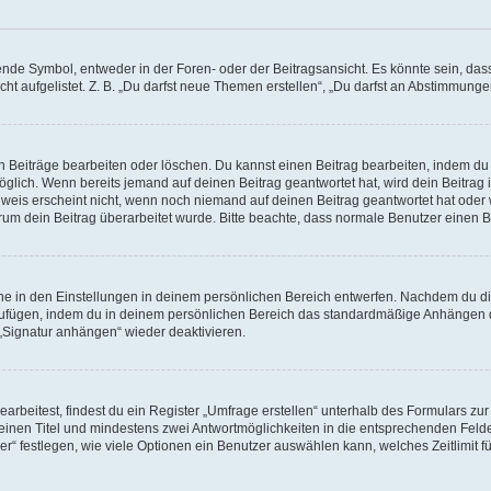
e Symbol, entweder in der Foren- oder der Beitragsansicht. Es könnte sein, dass e
ht aufgelistet. Z. B. „Du darfst neue Themen erstellen“, „Du darfst an Abstimmung
n Beiträge bearbeiten oder löschen. Du kannst einen Beitrag bearbeiten, indem du
möglich. Wenn bereits jemand auf deinen Beitrag geantwortet hat, wird dein Beitra
nweis erscheint nicht, wenn noch niemand auf deinen Beitrag geantwortet hat oder 
 warum dein Beitrag überarbeitet wurde. Bitte beachte, dass normale Benutzer einen
e in den Einstellungen in deinem persönlichen Bereich entwerfen. Nachdem du die 
zufügen, indem du in deinem persönlichen Bereich das standardmäßige Anhängen d
 „Signatur anhängen“ wieder deaktivieren.
beitest, findest du ein Register „Umfrage erstellen“ unterhalb des Formulars zur 
t einen Titel und mindestens zwei Antwortmöglichkeiten in die entsprechenden Felde
r“ festlegen, wie viele Optionen ein Benutzer auswählen kann, welches Zeitlimit fü