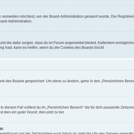
h anmelden möchtest, von der Board-Administration gesperrt wurde. Die Registrie
ard-Administration.
t und die dafür sorgen, dass du im Forum angemeldet bleibst. Außerdem ermögliche
ng hast, kann es helfen, wenn du die Cookies des Boards löscht.
bank des Boards gespeichert. Um diese zu ändern, gehe in den „Persönlichen Bereic
In diesem Fall solltest du im „Persönlichen Bereich“ die für dich passende Zeitzone 
t dies ein guter Grund, dies jetzt zu tun.
h!
estellt hast und die Zeit trotzdem noch falsch ist, geht die Uhr des Servers vermutl