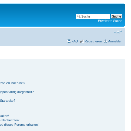
Erweiterte Suche
FAQ
Registrieren
Anmelden
ete ich ihnen bei?
pen farbig dargestellt?
Startseite?
hicken!
 Nachrichten!
ied dieses Forums erhalten!