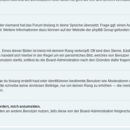
der niemand hat das Forum bislang in deine Sprache übersetzt. Frage ggf. einen Adm
est. Weitere Informationen dazu können auf der Website der phpBB Group gefunden
Eines dieser Bilder ist meist mit deinem Rang verknüpft: Oft sind dies Sterne, Kä
s handelt sich hierbei in der Regel um ein persönliches Bild, welches von Benutzer
utzen darfst, solltest du die Board-Administration nach den Gründen dafür fragen
e du bislang erstellt hast oder identifizieren bestimmte Benutzer wie Moderatore
 Bitte schreibe keine sinnlosen Beiträge, nur um deinen Rang zu erhöhen — die mei
en.
ordert, mich anzumelden.
ichten an andere Benutzer nutzen, falls diese von der Board-Administration freige