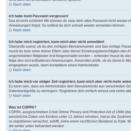
Nach oben
Ich habe mein Passwort vergessen!
Das ist nicht schlimm! Wir können dir zwar dein altes Passwort nicht wieder 
Anweisungen folgst. So solltest du dich schnell wieder anmelden können.
Nach oben
Ich habe mich registriert, kann mich aber nicht anmelden!
Überprüfe zuerst, ob du den richtigen Benutzernamen und das richtige Pas
musst du bzw. einer deiner Eltern oder deiner Erziehungsberechtigten den Anw
angemeldeten Mitglieder erst freigeschaltet werden – entweder musst du dies se
folge den dort enthaltenen Anweisungen. Ansonsten prüfe, ob du deine E-Mail
eingegeben wurde, dann kontaktiere einen Administrator.
Nach oben
Ich habe mich vor einiger Zeit registriert, kann mich aber nicht mehr anm
Es kann sein, dass ein Administrator dein Benutzerkonto aus verschieden Grü
Datenbankgröße zu verringern. Registriere dich einfach erneut und nimm akti
Nach oben
Was ist COPPA?
COPPA, ausgeschrieben Child Online Privacy and Protection Act of 1998 (deut
persönliche Daten von Kindern unter 13 Jahren erheben, hierzu die Zustimmu
zu registrieren versuchst, zutrifft, ziehe einen rechtlichen Beistand zu Rate
die weiter unten behandelt werden.
Nach oben