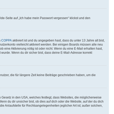
elde-Seite auf „Ich habe mein Passwort vergessen“ klickst und den
n
COPPA
aktiviert ist und du angegeben hast, dass du unter 13 Jahre alt bist,
utzerkonto vielleicht aktiviert werden. Bei einigen Boards müssen alle neu
ob eine Aktivierung nötig ist oder nicht. Wenn du eine E-Mail erhalten hast,
 wurde. Wenn du dir sicher bist, dass deine E-Mail-Adresse korrekt
utzer, die für längere Zeit keine Beiträge geschrieben haben, um die
n Gesetz in den USA, welches festlegt, dass Websites, die möglicherweise
 du dir unsicher bist, ob dies auf dich oder die Website, auf der du dich
ie Anlaufstelle für Rechtsangelegenheiten jeglicher Art ist; außer solchen,