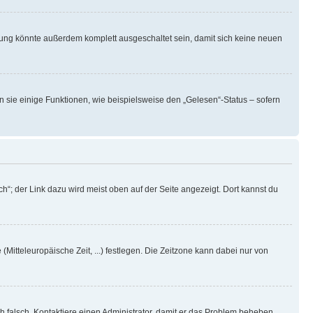
rung könnte außerdem komplett ausgeschaltet sein, damit sich keine neuen
n sie einige Funktionen, wie beispielsweise den „Gelesen“-Status – sofern
h“; der Link dazu wird meist oben auf der Seite angezeigt. Dort kannst du
(Mitteleuropäische Zeit, ...) festlegen. Die Zeitzone kann dabei nur von
ich falsch. Kontaktiere einen Administrator, damit er das Problem beheben