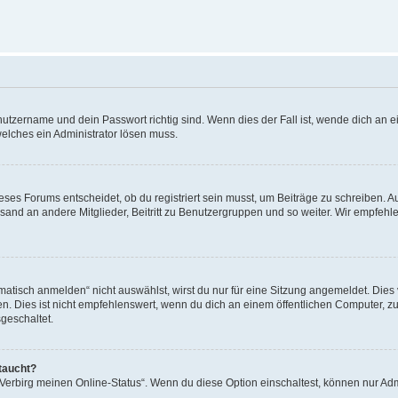
utzername und dein Passwort richtig sind. Wenn dies der Fall ist, wende dich an ei
welches ein Administrator lösen muss.
es Forums entscheidet, ob du registriert sein musst, um Beiträge zu schreiben. Auf j
sand an andere Mitglieder, Beitritt zu Benutzergruppen und so weiter. Wir empfehlen 
isch anmelden“ nicht auswählst, wirst du nur für eine Sitzung angemeldet. Dies 
Dies ist nicht empfehlenswert, wenn du dich an einem öffentlichen Computer, zum 
geschaltet.
taucht?
 „Verbirg meinen Online-Status“. Wenn du diese Option einschaltest, können nur Ad