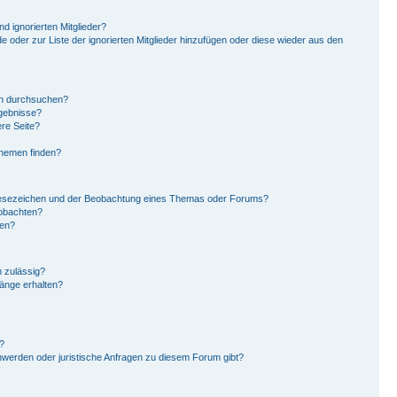
d ignorierten Mitglieder?
de oder zur Liste der ignorierten Mitglieder hinzufügen oder diese wieder aus den
en durchsuchen?
rgebnisse?
re Seite?
Themen finden?
Lesezeichen und der Beobachtung eines Themas oder Forums?
eobachten?
gen?
 zulässig?
hänge erhalten?
?
hwerden oder juristische Anfragen zu diesem Forum gibt?