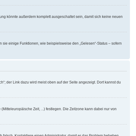
rung könnte außerdem komplett ausgeschaltet sein, damit sich keine neuen
n sie einige Funktionen, wie beispielsweise den „Gelesen“-Status – sofern
h“; der Link dazu wird meist oben auf der Seite angezeigt. Dort kannst du
(Mitteleuropäische Zeit, ...) festlegen. Die Zeitzone kann dabei nur von
ich falsch. Kontaktiere einen Administrator, damit er das Problem beheben