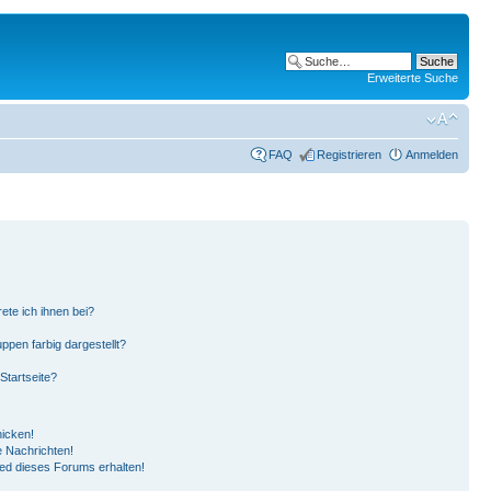
Erweiterte Suche
FAQ
Registrieren
Anmelden
ete ich ihnen bei?
pen farbig dargestellt?
Startseite?
hicken!
 Nachrichten!
ied dieses Forums erhalten!