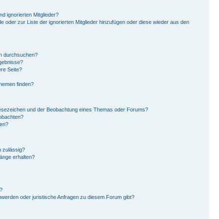
d ignorierten Mitglieder?
de oder zur Liste der ignorierten Mitglieder hinzufügen oder diese wieder aus den
en durchsuchen?
rgebnisse?
re Seite?
Themen finden?
Lesezeichen und der Beobachtung eines Themas oder Forums?
eobachten?
gen?
 zulässig?
hänge erhalten?
?
hwerden oder juristische Anfragen zu diesem Forum gibt?