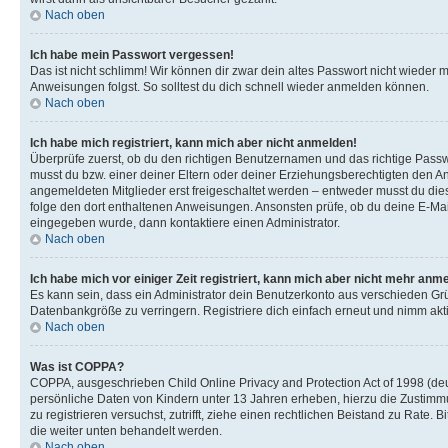
Nach oben
Ich habe mein Passwort vergessen!
Das ist nicht schlimm! Wir können dir zwar dein altes Passwort nicht wieder 
Anweisungen folgst. So solltest du dich schnell wieder anmelden können.
Nach oben
Ich habe mich registriert, kann mich aber nicht anmelden!
Überprüfe zuerst, ob du den richtigen Benutzernamen und das richtige Pas
musst du bzw. einer deiner Eltern oder deiner Erziehungsberechtigten den Anw
angemeldeten Mitglieder erst freigeschaltet werden – entweder musst du dies se
folge den dort enthaltenen Anweisungen. Ansonsten prüfe, ob du deine E-Mail
eingegeben wurde, dann kontaktiere einen Administrator.
Nach oben
Ich habe mich vor einiger Zeit registriert, kann mich aber nicht mehr anm
Es kann sein, dass ein Administrator dein Benutzerkonto aus verschieden Grü
Datenbankgröße zu verringern. Registriere dich einfach erneut und nimm akti
Nach oben
Was ist COPPA?
COPPA, ausgeschrieben Child Online Privacy and Protection Act of 1998 (deut
persönliche Daten von Kindern unter 13 Jahren erheben, hierzu die Zustimmu
zu registrieren versuchst, zutrifft, ziehe einen rechtlichen Beistand zu Rate
die weiter unten behandelt werden.
Nach oben