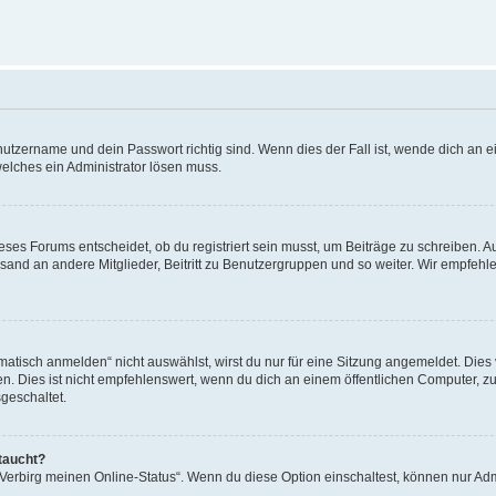
utzername und dein Passwort richtig sind. Wenn dies der Fall ist, wende dich an ei
welches ein Administrator lösen muss.
es Forums entscheidet, ob du registriert sein musst, um Beiträge zu schreiben. Auf j
sand an andere Mitglieder, Beitritt zu Benutzergruppen und so weiter. Wir empfehlen 
isch anmelden“ nicht auswählst, wirst du nur für eine Sitzung angemeldet. Dies 
Dies ist nicht empfehlenswert, wenn du dich an einem öffentlichen Computer, zum 
geschaltet.
taucht?
 „Verbirg meinen Online-Status“. Wenn du diese Option einschaltest, können nur Ad