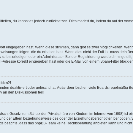
mitteilen, du kannst es jedoch zurücksetzen. Dies machst du, indem du auf der Anm
swort eingegeben hast. Wenn diese stimmen, dann gibt es zwei Möglichkeiten. Wen
eisungen folgen, die du erhalten hast. Wenn dies nicht der Fall ist, muss dein Ben
lbst erledigen oder ein Administrator. Bei der Registrierung wurde dir mitgeteilt, 
-Adresse korrekt eingegeben hast oder die E-Mail von einem Spam-Filter blockiert
elden?!
nden deaktiviert oder gelöscht hat. Außerdem löschen viele Boards regelmäßig Ben
v an den Diskussionen teil!
sch: Gesetz zum Schutz der Privatsphäre von Kindern im Internet von 1998) ist ei
ng der Eltern beziehungsweise des oder der Erziehungsberechtigten benötigen. Wenn
. Bitte beachte, dass das phpBB-Team keine Rechtsberatung anbieten kann und nicht d