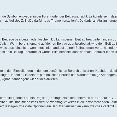
e Symbol, entweder in der Foren- oder der Beitragsansicht. Es könnte sein, dass e
ht aufgelistet. Z. B. „Du darfst neue Themen erstellen“, „Du darfst an Abstimmung
n Beiträge bearbeiten oder löschen. Du kannst einen Beitrag bearbeiten, indem du
möglich. Wenn bereits jemand auf deinen Beitrag geantwortet hat, wird dein Beitra
nweis erscheint nicht, wenn noch niemand auf deinen Beitrag geantwortet hat oder 
 warum dein Beitrag überarbeitet wurde. Bitte beachte, dass normale Benutzer einen
e in den Einstellungen in deinem persönlichen Bereich entwerfen. Nachdem du die 
zufügen, indem du in deinem persönlichen Bereich das standardmäßige Anhängen d
 „Signatur anhängen“ wieder deaktivieren.
beitest, findest du ein Register „Umfrage erstellen“ unterhalb des Formulars zur 
t einen Titel und mindestens zwei Antwortmöglichkeiten in die entsprechenden Felde
r“ festlegen, wie viele Optionen ein Benutzer auswählen kann, welches Zeitlimit fü