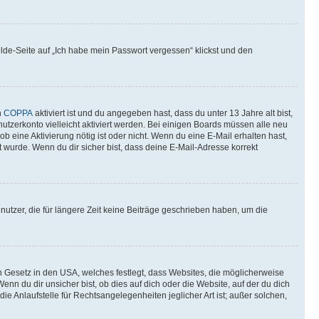
elde-Seite auf „Ich habe mein Passwort vergessen“ klickst und den
n
COPPA
aktiviert ist und du angegeben hast, dass du unter 13 Jahre alt bist,
utzerkonto vielleicht aktiviert werden. Bei einigen Boards müssen alle neu
ob eine Aktivierung nötig ist oder nicht. Wenn du eine E-Mail erhalten hast,
 wurde. Wenn du dir sicher bist, dass deine E-Mail-Adresse korrekt
utzer, die für längere Zeit keine Beiträge geschrieben haben, um die
n Gesetz in den USA, welches festlegt, dass Websites, die möglicherweise
 du dir unsicher bist, ob dies auf dich oder die Website, auf der du dich
ie Anlaufstelle für Rechtsangelegenheiten jeglicher Art ist; außer solchen,