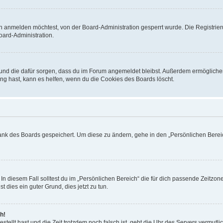
h anmelden möchtest, von der Board-Administration gesperrt wurde. Die Registrie
ard-Administration.
t und die dafür sorgen, dass du im Forum angemeldet bleibst. Außerdem ermögliche
ng hast, kann es helfen, wenn du die Cookies des Boards löscht.
bank des Boards gespeichert. Um diese zu ändern, gehe in den „Persönlichen Bereic
In diesem Fall solltest du im „Persönlichen Bereich“ die für dich passende Zeitzone 
t dies ein guter Grund, dies jetzt zu tun.
h!
estellt hast und die Zeit trotzdem noch falsch ist, geht die Uhr des Servers vermutl