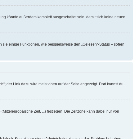
rung könnte außerdem komplett ausgeschaltet sein, damit sich keine neuen
n sie einige Funktionen, wie beispielsweise den „Gelesen“-Status – sofern
h“; der Link dazu wird meist oben auf der Seite angezeigt. Dort kannst du
(Mitteleuropäische Zeit, ...) festlegen. Die Zeitzone kann dabei nur von
ich falsch. Kontaktiere einen Administrator, damit er das Problem beheben