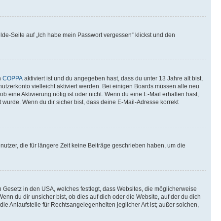
elde-Seite auf „Ich habe mein Passwort vergessen“ klickst und den
n
COPPA
aktiviert ist und du angegeben hast, dass du unter 13 Jahre alt bist,
utzerkonto vielleicht aktiviert werden. Bei einigen Boards müssen alle neu
ob eine Aktivierung nötig ist oder nicht. Wenn du eine E-Mail erhalten hast,
 wurde. Wenn du dir sicher bist, dass deine E-Mail-Adresse korrekt
utzer, die für längere Zeit keine Beiträge geschrieben haben, um die
n Gesetz in den USA, welches festlegt, dass Websites, die möglicherweise
 du dir unsicher bist, ob dies auf dich oder die Website, auf der du dich
ie Anlaufstelle für Rechtsangelegenheiten jeglicher Art ist; außer solchen,