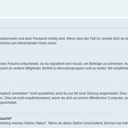
utzername und dein Passwort richtig sind. Wenn dies der Fall ist, wende dich an ei
welches ein Administrator lösen muss.
es Forums entscheidet, ob du registriert sein musst, um Beiträge zu schreiben. Auf j
sand an andere Mitglieder, Beitritt zu Benutzergruppen und so weiter. Wir empfehlen 
isch anmelden“ nicht auswählst, wirst du nur für eine Sitzung angemeldet. Dies 
Dies ist nicht empfehlenswert, wenn du dich an einem öffentlichen Computer, zum 
geschaltet.
taucht?
 „Verbirg meinen Online-Status“. Wenn du diese Option einschaltest, können nur Ad