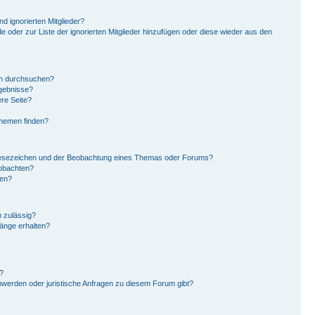
d ignorierten Mitglieder?
de oder zur Liste der ignorierten Mitglieder hinzufügen oder diese wieder aus den
en durchsuchen?
rgebnisse?
re Seite?
Themen finden?
Lesezeichen und der Beobachtung eines Themas oder Forums?
eobachten?
gen?
 zulässig?
hänge erhalten?
?
hwerden oder juristische Anfragen zu diesem Forum gibt?