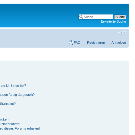
Erweiterte Suche
FAQ
Registrieren
Anmelden
ete ich ihnen bei?
pen farbig dargestellt?
Startseite?
hicken!
 Nachrichten!
ied dieses Forums erhalten!