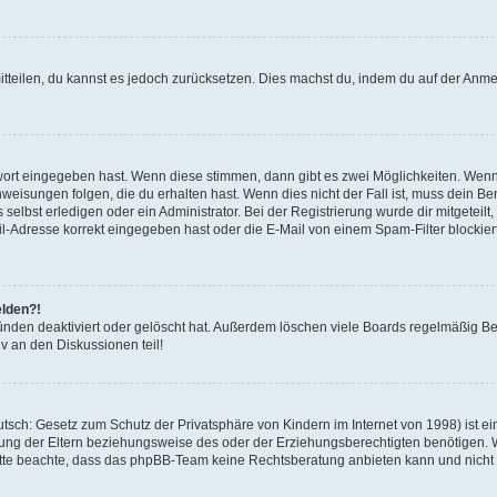
mitteilen, du kannst es jedoch zurücksetzen. Dies machst du, indem du auf der Anm
swort eingegeben hast. Wenn diese stimmen, dann gibt es zwei Möglichkeiten. Wen
eisungen folgen, die du erhalten hast. Wenn dies nicht der Fall ist, muss dein Ben
lbst erledigen oder ein Administrator. Bei der Registrierung wurde dir mitgeteilt, 
-Adresse korrekt eingegeben hast oder die E-Mail von einem Spam-Filter blockiert
elden?!
nden deaktiviert oder gelöscht hat. Außerdem löschen viele Boards regelmäßig Ben
v an den Diskussionen teil!
sch: Gesetz zum Schutz der Privatsphäre von Kindern im Internet von 1998) ist ei
ng der Eltern beziehungsweise des oder der Erziehungsberechtigten benötigen. Wenn
. Bitte beachte, dass das phpBB-Team keine Rechtsberatung anbieten kann und nicht d