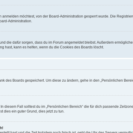
h anmelden möchtest, von der Board-Administration gesperrt wurde. Die Registrie
ard-Administration.
t und die dafür sorgen, dass du im Forum angemeldet bleibst. Außerdem ermögliche
ng hast, kann es helfen, wenn du die Cookies des Boards löscht.
bank des Boards gespeichert. Um diese zu ändern, gehe in den „Persönlichen Bereic
In diesem Fall solltest du im „Persönlichen Bereich“ die für dich passende Zeitzone 
t dies ein guter Grund, dies jetzt zu tun.
h!
estellt hast und die Zeit trotzdem noch falsch ist, geht die Uhr des Servers vermutl