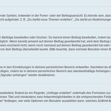
e Symbol, entweder in der Foren- oder der Beitragsansicht. Es könnte sein, dass e
ht aufgelistet. Z. B. „Du darfst neue Themen erstellen“, „Du darfst an Abstimmung
n Beiträge bearbeiten oder löschen. Du kannst einen Beitrag bearbeiten, indem du
möglich. Wenn bereits jemand auf deinen Beitrag geantwortet hat, wird dein Beitra
nweis erscheint nicht, wenn noch niemand auf deinen Beitrag geantwortet hat oder 
 warum dein Beitrag überarbeitet wurde. Bitte beachte, dass normale Benutzer einen
e in den Einstellungen in deinem persönlichen Bereich entwerfen. Nachdem du die 
zufügen, indem du in deinem persönlichen Bereich das standardmäßige Anhängen d
 „Signatur anhängen“ wieder deaktivieren.
beitest, findest du ein Register „Umfrage erstellen“ unterhalb des Formulars zur 
t einen Titel und mindestens zwei Antwortmöglichkeiten in die entsprechenden Felde
r“ festlegen, wie viele Optionen ein Benutzer auswählen kann, welches Zeitlimit fü