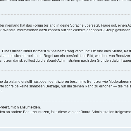
der niemand hat das Forum bislang in deine Sprache übersetzt. Frage ggf. einen Adm
est. Weitere Informationen dazu können auf der Website der phpBB Group gefunden
Eines dieser Bilder ist meist mit deinem Rang verknüpft: Oft sind dies Sterne, Kä
s handelt sich hierbei in der Regel um ein persönliches Bild, welches von Benutzer
utzen darfst, solltest du die Board-Administration nach den Gründen dafür fragen
e du bislang erstellt hast oder identifizieren bestimmte Benutzer wie Moderatore
 Bitte schreibe keine sinnlosen Beiträge, nur um deinen Rang zu erhöhen — die mei
en.
ordert, mich anzumelden.
ichten an andere Benutzer nutzen, falls diese von der Board-Administration freige