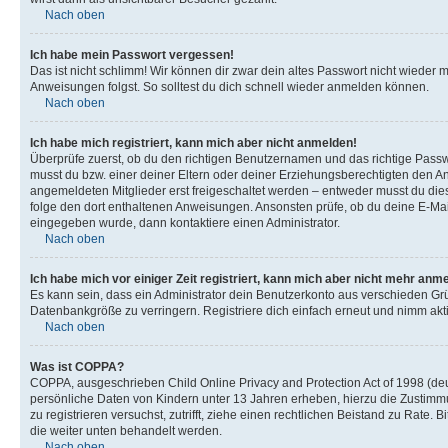
Nach oben
Ich habe mein Passwort vergessen!
Das ist nicht schlimm! Wir können dir zwar dein altes Passwort nicht wieder 
Anweisungen folgst. So solltest du dich schnell wieder anmelden können.
Nach oben
Ich habe mich registriert, kann mich aber nicht anmelden!
Überprüfe zuerst, ob du den richtigen Benutzernamen und das richtige Pas
musst du bzw. einer deiner Eltern oder deiner Erziehungsberechtigten den Anw
angemeldeten Mitglieder erst freigeschaltet werden – entweder musst du dies se
folge den dort enthaltenen Anweisungen. Ansonsten prüfe, ob du deine E-Mail
eingegeben wurde, dann kontaktiere einen Administrator.
Nach oben
Ich habe mich vor einiger Zeit registriert, kann mich aber nicht mehr anm
Es kann sein, dass ein Administrator dein Benutzerkonto aus verschieden Grü
Datenbankgröße zu verringern. Registriere dich einfach erneut und nimm akti
Nach oben
Was ist COPPA?
COPPA, ausgeschrieben Child Online Privacy and Protection Act of 1998 (deut
persönliche Daten von Kindern unter 13 Jahren erheben, hierzu die Zustimmu
zu registrieren versuchst, zutrifft, ziehe einen rechtlichen Beistand zu Rate
die weiter unten behandelt werden.
Nach oben