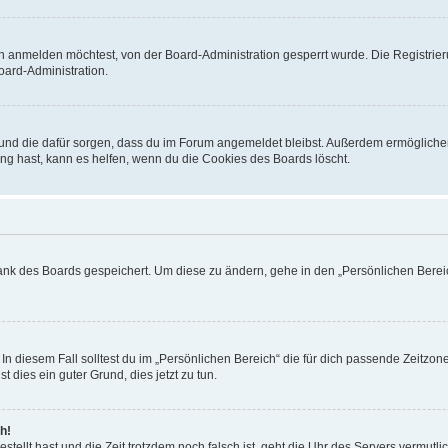
h anmelden möchtest, von der Board-Administration gesperrt wurde. Die Registrie
ard-Administration.
t und die dafür sorgen, dass du im Forum angemeldet bleibst. Außerdem ermögliche
ng hast, kann es helfen, wenn du die Cookies des Boards löscht.
bank des Boards gespeichert. Um diese zu ändern, gehe in den „Persönlichen Bereic
In diesem Fall solltest du im „Persönlichen Bereich“ die für dich passende Zeitzone 
t dies ein guter Grund, dies jetzt zu tun.
h!
estellt hast und die Zeit trotzdem noch falsch ist, geht die Uhr des Servers vermutl