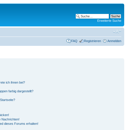
Erweiterte Suche
FAQ
Registrieren
Anmelden
ete ich ihnen bei?
pen farbig dargestellt?
Startseite?
hicken!
 Nachrichten!
ied dieses Forums erhalten!