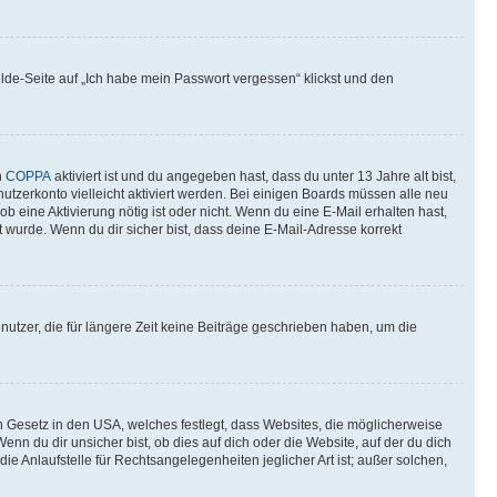
elde-Seite auf „Ich habe mein Passwort vergessen“ klickst und den
n
COPPA
aktiviert ist und du angegeben hast, dass du unter 13 Jahre alt bist,
utzerkonto vielleicht aktiviert werden. Bei einigen Boards müssen alle neu
ob eine Aktivierung nötig ist oder nicht. Wenn du eine E-Mail erhalten hast,
 wurde. Wenn du dir sicher bist, dass deine E-Mail-Adresse korrekt
utzer, die für längere Zeit keine Beiträge geschrieben haben, um die
n Gesetz in den USA, welches festlegt, dass Websites, die möglicherweise
 du dir unsicher bist, ob dies auf dich oder die Website, auf der du dich
ie Anlaufstelle für Rechtsangelegenheiten jeglicher Art ist; außer solchen,