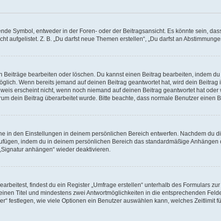
e Symbol, entweder in der Foren- oder der Beitragsansicht. Es könnte sein, dass e
ht aufgelistet. Z. B. „Du darfst neue Themen erstellen“, „Du darfst an Abstimmung
n Beiträge bearbeiten oder löschen. Du kannst einen Beitrag bearbeiten, indem du
möglich. Wenn bereits jemand auf deinen Beitrag geantwortet hat, wird dein Beitra
nweis erscheint nicht, wenn noch niemand auf deinen Beitrag geantwortet hat oder 
 warum dein Beitrag überarbeitet wurde. Bitte beachte, dass normale Benutzer einen
e in den Einstellungen in deinem persönlichen Bereich entwerfen. Nachdem du die 
zufügen, indem du in deinem persönlichen Bereich das standardmäßige Anhängen d
 „Signatur anhängen“ wieder deaktivieren.
beitest, findest du ein Register „Umfrage erstellen“ unterhalb des Formulars zur 
t einen Titel und mindestens zwei Antwortmöglichkeiten in die entsprechenden Felde
r“ festlegen, wie viele Optionen ein Benutzer auswählen kann, welches Zeitlimit fü