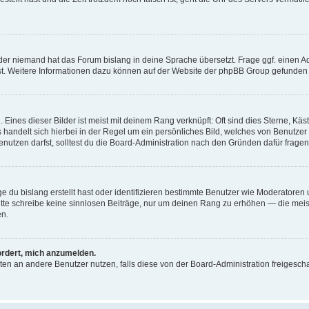
der niemand hat das Forum bislang in deine Sprache übersetzt. Frage ggf. einen Adm
est. Weitere Informationen dazu können auf der Website der phpBB Group gefunden
Eines dieser Bilder ist meist mit deinem Rang verknüpft: Oft sind dies Sterne, Kä
s handelt sich hierbei in der Regel um ein persönliches Bild, welches von Benutzer
utzen darfst, solltest du die Board-Administration nach den Gründen dafür fragen
e du bislang erstellt hast oder identifizieren bestimmte Benutzer wie Moderatore
 Bitte schreibe keine sinnlosen Beiträge, nur um deinen Rang zu erhöhen — die mei
en.
ordert, mich anzumelden.
ichten an andere Benutzer nutzen, falls diese von der Board-Administration freige