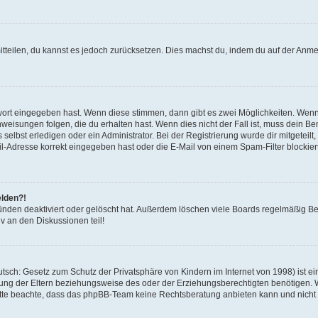
mitteilen, du kannst es jedoch zurücksetzen. Dies machst du, indem du auf der Anm
swort eingegeben hast. Wenn diese stimmen, dann gibt es zwei Möglichkeiten. Wen
eisungen folgen, die du erhalten hast. Wenn dies nicht der Fall ist, muss dein Ben
lbst erledigen oder ein Administrator. Bei der Registrierung wurde dir mitgeteilt, 
-Adresse korrekt eingegeben hast oder die E-Mail von einem Spam-Filter blockiert
elden?!
nden deaktiviert oder gelöscht hat. Außerdem löschen viele Boards regelmäßig Ben
v an den Diskussionen teil!
sch: Gesetz zum Schutz der Privatsphäre von Kindern im Internet von 1998) ist ei
ng der Eltern beziehungsweise des oder der Erziehungsberechtigten benötigen. Wenn
. Bitte beachte, dass das phpBB-Team keine Rechtsberatung anbieten kann und nicht d