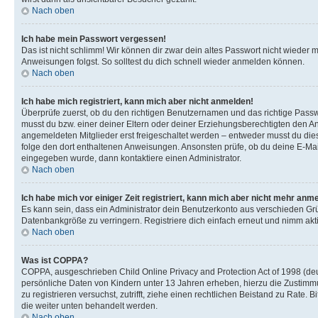
Nach oben
Ich habe mein Passwort vergessen!
Das ist nicht schlimm! Wir können dir zwar dein altes Passwort nicht wieder 
Anweisungen folgst. So solltest du dich schnell wieder anmelden können.
Nach oben
Ich habe mich registriert, kann mich aber nicht anmelden!
Überprüfe zuerst, ob du den richtigen Benutzernamen und das richtige Pas
musst du bzw. einer deiner Eltern oder deiner Erziehungsberechtigten den Anw
angemeldeten Mitglieder erst freigeschaltet werden – entweder musst du dies se
folge den dort enthaltenen Anweisungen. Ansonsten prüfe, ob du deine E-Mail
eingegeben wurde, dann kontaktiere einen Administrator.
Nach oben
Ich habe mich vor einiger Zeit registriert, kann mich aber nicht mehr anm
Es kann sein, dass ein Administrator dein Benutzerkonto aus verschieden Grü
Datenbankgröße zu verringern. Registriere dich einfach erneut und nimm akti
Nach oben
Was ist COPPA?
COPPA, ausgeschrieben Child Online Privacy and Protection Act of 1998 (deut
persönliche Daten von Kindern unter 13 Jahren erheben, hierzu die Zustimmu
zu registrieren versuchst, zutrifft, ziehe einen rechtlichen Beistand zu Rate
die weiter unten behandelt werden.
Nach oben