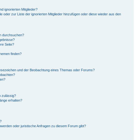
d ignorierten Mitglieder?
de oder zur Liste der ignorierten Mitglieder hinzufügen oder diese wieder aus den
en durchsuchen?
rgebnisse?
re Seite?
Themen finden?
Lesezeichen und der Beobachtung eines Themas oder Forums?
eobachten?
gen?
 zulässig?
hänge erhalten?
?
hwerden oder juristische Anfragen zu diesem Forum gibt?