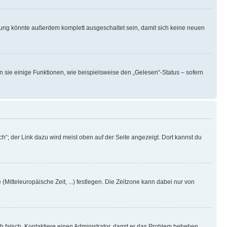
rung könnte außerdem komplett ausgeschaltet sein, damit sich keine neuen
n sie einige Funktionen, wie beispielsweise den „Gelesen“-Status – sofern
h“; der Link dazu wird meist oben auf der Seite angezeigt. Dort kannst du
(Mitteleuropäische Zeit, ...) festlegen. Die Zeitzone kann dabei nur von
ich falsch. Kontaktiere einen Administrator, damit er das Problem beheben