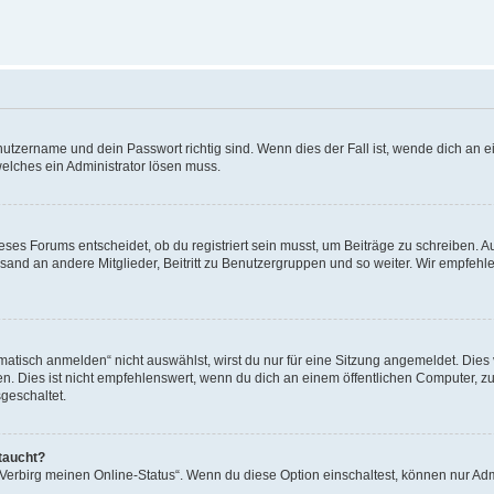
utzername und dein Passwort richtig sind. Wenn dies der Fall ist, wende dich an ei
welches ein Administrator lösen muss.
es Forums entscheidet, ob du registriert sein musst, um Beiträge zu schreiben. Auf j
sand an andere Mitglieder, Beitritt zu Benutzergruppen und so weiter. Wir empfehlen 
isch anmelden“ nicht auswählst, wirst du nur für eine Sitzung angemeldet. Dies 
Dies ist nicht empfehlenswert, wenn du dich an einem öffentlichen Computer, zum 
geschaltet.
taucht?
 „Verbirg meinen Online-Status“. Wenn du diese Option einschaltest, können nur Ad