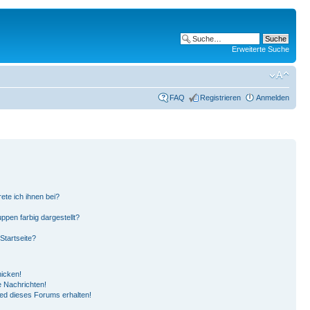
Erweiterte Suche
FAQ
Registrieren
Anmelden
ete ich ihnen bei?
pen farbig dargestellt?
Startseite?
hicken!
 Nachrichten!
ied dieses Forums erhalten!