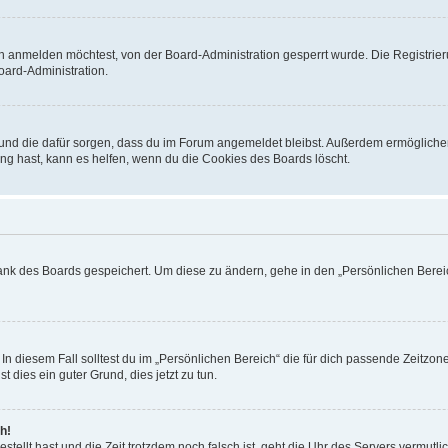
h anmelden möchtest, von der Board-Administration gesperrt wurde. Die Registrie
ard-Administration.
t und die dafür sorgen, dass du im Forum angemeldet bleibst. Außerdem ermögliche
ng hast, kann es helfen, wenn du die Cookies des Boards löscht.
bank des Boards gespeichert. Um diese zu ändern, gehe in den „Persönlichen Bereic
In diesem Fall solltest du im „Persönlichen Bereich“ die für dich passende Zeitzone 
t dies ein guter Grund, dies jetzt zu tun.
h!
estellt hast und die Zeit trotzdem noch falsch ist, geht die Uhr des Servers vermutl