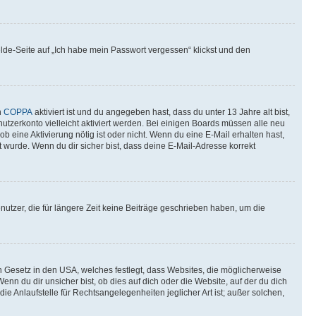
elde-Seite auf „Ich habe mein Passwort vergessen“ klickst und den
n
COPPA
aktiviert ist und du angegeben hast, dass du unter 13 Jahre alt bist,
utzerkonto vielleicht aktiviert werden. Bei einigen Boards müssen alle neu
ob eine Aktivierung nötig ist oder nicht. Wenn du eine E-Mail erhalten hast,
 wurde. Wenn du dir sicher bist, dass deine E-Mail-Adresse korrekt
utzer, die für längere Zeit keine Beiträge geschrieben haben, um die
n Gesetz in den USA, welches festlegt, dass Websites, die möglicherweise
 du dir unsicher bist, ob dies auf dich oder die Website, auf der du dich
ie Anlaufstelle für Rechtsangelegenheiten jeglicher Art ist; außer solchen,