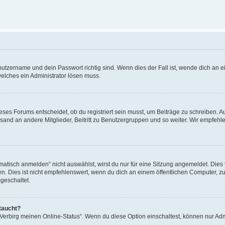
utzername und dein Passwort richtig sind. Wenn dies der Fall ist, wende dich an ei
welches ein Administrator lösen muss.
es Forums entscheidet, ob du registriert sein musst, um Beiträge zu schreiben. Auf j
sand an andere Mitglieder, Beitritt zu Benutzergruppen und so weiter. Wir empfehlen 
isch anmelden“ nicht auswählst, wirst du nur für eine Sitzung angemeldet. Dies 
Dies ist nicht empfehlenswert, wenn du dich an einem öffentlichen Computer, zum 
geschaltet.
taucht?
 „Verbirg meinen Online-Status“. Wenn du diese Option einschaltest, können nur Ad