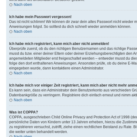
Nach oben
Ich habe mein Passwort vergessen!
Das ist nicht schlimm! Wir können dir zwar dein altes Passwort nicht wieder 
Anweisungen folgst. So solltest du dich schnell wieder anmelden können.
Nach oben
Ich habe mich registriert, kann mich aber nicht anmelden!
Überprüfe zuerst, ob du den richtigen Benutzernamen und das richtige Pas
musst du bzw. einer deiner Eltern oder deiner Erziehungsberechtigten den Anw
angemeldeten Mitglieder erst freigeschaltet werden – entweder musst du dies se
folge den dort enthaltenen Anweisungen. Ansonsten prüfe, ob du deine E-Mail
eingegeben wurde, dann kontaktiere einen Administrator.
Nach oben
Ich habe mich vor einiger Zeit registriert, kann mich aber nicht mehr anm
Es kann sein, dass ein Administrator dein Benutzerkonto aus verschieden Grü
Datenbankgröße zu verringern. Registriere dich einfach erneut und nimm akti
Nach oben
Was ist COPPA?
COPPA, ausgeschrieben Child Online Privacy and Protection Act of 1998 (deut
persönliche Daten von Kindern unter 13 Jahren erheben, hierzu die Zustimmu
zu registrieren versuchst, zutrifft, ziehe einen rechtlichen Beistand zu Rate
die weiter unten behandelt werden.
Nach oben