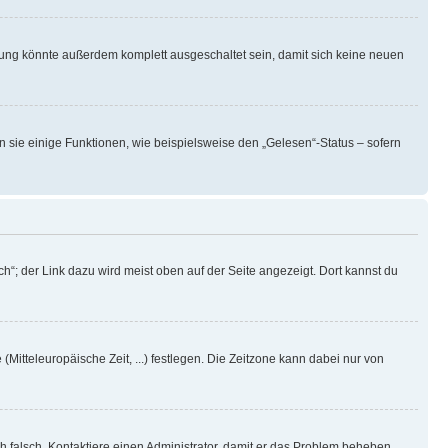
rung könnte außerdem komplett ausgeschaltet sein, damit sich keine neuen
n sie einige Funktionen, wie beispielsweise den „Gelesen“-Status – sofern
h“; der Link dazu wird meist oben auf der Seite angezeigt. Dort kannst du
(Mitteleuropäische Zeit, ...) festlegen. Die Zeitzone kann dabei nur von
ich falsch. Kontaktiere einen Administrator, damit er das Problem beheben