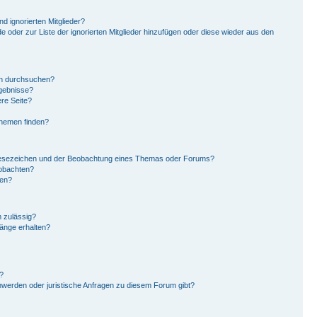
d ignorierten Mitglieder?
de oder zur Liste der ignorierten Mitglieder hinzufügen oder diese wieder aus den
en durchsuchen?
rgebnisse?
re Seite?
Themen finden?
Lesezeichen und der Beobachtung eines Themas oder Forums?
eobachten?
gen?
 zulässig?
hänge erhalten?
?
hwerden oder juristische Anfragen zu diesem Forum gibt?