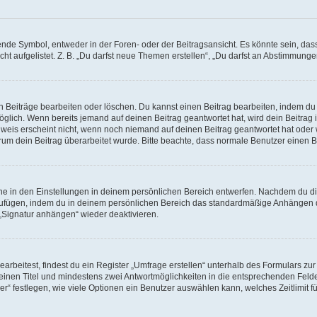
e Symbol, entweder in der Foren- oder der Beitragsansicht. Es könnte sein, dass e
ht aufgelistet. Z. B. „Du darfst neue Themen erstellen“, „Du darfst an Abstimmung
n Beiträge bearbeiten oder löschen. Du kannst einen Beitrag bearbeiten, indem du
möglich. Wenn bereits jemand auf deinen Beitrag geantwortet hat, wird dein Beitra
nweis erscheint nicht, wenn noch niemand auf deinen Beitrag geantwortet hat oder 
 warum dein Beitrag überarbeitet wurde. Bitte beachte, dass normale Benutzer einen
e in den Einstellungen in deinem persönlichen Bereich entwerfen. Nachdem du die 
zufügen, indem du in deinem persönlichen Bereich das standardmäßige Anhängen d
 „Signatur anhängen“ wieder deaktivieren.
beitest, findest du ein Register „Umfrage erstellen“ unterhalb des Formulars zur 
t einen Titel und mindestens zwei Antwortmöglichkeiten in die entsprechenden Felde
r“ festlegen, wie viele Optionen ein Benutzer auswählen kann, welches Zeitlimit fü