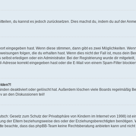
mitteilen, du kannst es jedoch zurücksetzen. Dies machst du, indem du auf der Anm
swort eingegeben hast. Wenn diese stimmen, dann gibt es zwei Möglichkeiten. Wen
eisungen folgen, die du erhalten hast. Wenn dies nicht der Fall ist, muss dein Ben
lbst erledigen oder ein Administrator. Bei der Registrierung wurde dir mitgeteilt, 
-Adresse korrekt eingegeben hast oder die E-Mail von einem Spam-Filter blockiert
elden?!
nden deaktiviert oder gelöscht hat. Außerdem löschen viele Boards regelmäßig Ben
v an den Diskussionen teil!
sch: Gesetz zum Schutz der Privatsphäre von Kindern im Internet von 1998) ist ei
ng der Eltern beziehungsweise des oder der Erziehungsberechtigten benötigen. Wenn
. Bitte beachte, dass das phpBB-Team keine Rechtsberatung anbieten kann und nicht d