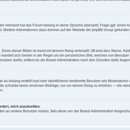
der niemand hat das Forum bislang in deine Sprache übersetzt. Frage ggf. einen Adm
est. Weitere Informationen dazu können auf der Website der phpBB Group gefunden
Eines dieser Bilder ist meist mit deinem Rang verknüpft: Oft sind dies Sterne, Kä
s handelt sich hierbei in der Regel um ein persönliches Bild, welches von Benutzer
utzen darfst, solltest du die Board-Administration nach den Gründen dafür fragen
e du bislang erstellt hast oder identifizieren bestimmte Benutzer wie Moderatore
 Bitte schreibe keine sinnlosen Beiträge, nur um deinen Rang zu erhöhen — die mei
en.
ordert, mich anzumelden.
ichten an andere Benutzer nutzen, falls diese von der Board-Administration freige