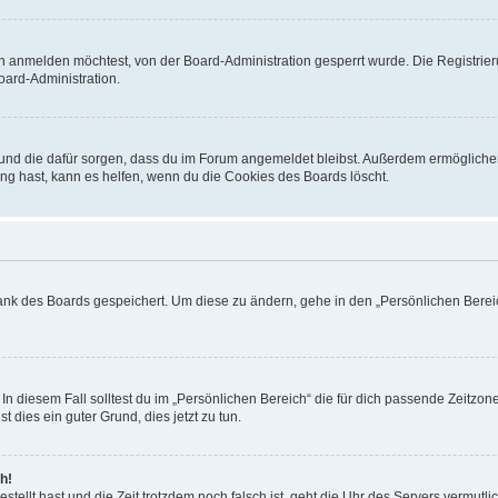
h anmelden möchtest, von der Board-Administration gesperrt wurde. Die Registrie
ard-Administration.
t und die dafür sorgen, dass du im Forum angemeldet bleibst. Außerdem ermögliche
ng hast, kann es helfen, wenn du die Cookies des Boards löscht.
bank des Boards gespeichert. Um diese zu ändern, gehe in den „Persönlichen Bereic
In diesem Fall solltest du im „Persönlichen Bereich“ die für dich passende Zeitzone 
t dies ein guter Grund, dies jetzt zu tun.
h!
estellt hast und die Zeit trotzdem noch falsch ist, geht die Uhr des Servers vermutl