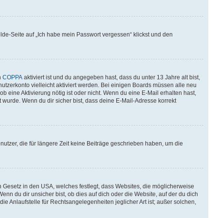
elde-Seite auf „Ich habe mein Passwort vergessen“ klickst und den
n
COPPA
aktiviert ist und du angegeben hast, dass du unter 13 Jahre alt bist,
utzerkonto vielleicht aktiviert werden. Bei einigen Boards müssen alle neu
ob eine Aktivierung nötig ist oder nicht. Wenn du eine E-Mail erhalten hast,
 wurde. Wenn du dir sicher bist, dass deine E-Mail-Adresse korrekt
utzer, die für längere Zeit keine Beiträge geschrieben haben, um die
n Gesetz in den USA, welches festlegt, dass Websites, die möglicherweise
 du dir unsicher bist, ob dies auf dich oder die Website, auf der du dich
ie Anlaufstelle für Rechtsangelegenheiten jeglicher Art ist; außer solchen,