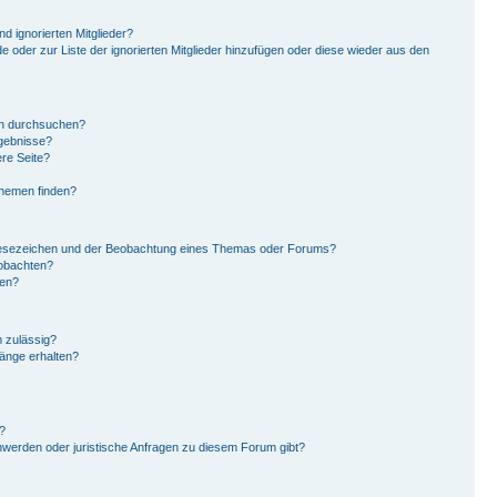
d ignorierten Mitglieder?
de oder zur Liste der ignorierten Mitglieder hinzufügen oder diese wieder aus den
en durchsuchen?
rgebnisse?
re Seite?
Themen finden?
Lesezeichen und der Beobachtung eines Themas oder Forums?
eobachten?
gen?
 zulässig?
hänge erhalten?
?
hwerden oder juristische Anfragen zu diesem Forum gibt?