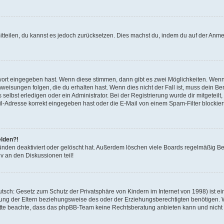
mitteilen, du kannst es jedoch zurücksetzen. Dies machst du, indem du auf der Anm
swort eingegeben hast. Wenn diese stimmen, dann gibt es zwei Möglichkeiten. Wen
eisungen folgen, die du erhalten hast. Wenn dies nicht der Fall ist, muss dein Ben
lbst erledigen oder ein Administrator. Bei der Registrierung wurde dir mitgeteilt, 
-Adresse korrekt eingegeben hast oder die E-Mail von einem Spam-Filter blockiert
elden?!
nden deaktiviert oder gelöscht hat. Außerdem löschen viele Boards regelmäßig Ben
v an den Diskussionen teil!
sch: Gesetz zum Schutz der Privatsphäre von Kindern im Internet von 1998) ist ei
ng der Eltern beziehungsweise des oder der Erziehungsberechtigten benötigen. Wenn
. Bitte beachte, dass das phpBB-Team keine Rechtsberatung anbieten kann und nicht d