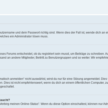
utzername und dein Passwort richtig sind. Wenn dies der Fall ist, wende dich an ei
welches ein Administrator lösen muss.
es Forums entscheidet, ob du registriert sein musst, um Beiträge zu schreiben. Auf j
sand an andere Mitglieder, Beitritt zu Benutzergruppen und so weiter. Wir empfehlen 
isch anmelden“ nicht auswählst, wirst du nur für eine Sitzung angemeldet. Dies 
Dies ist nicht empfehlenswert, wenn du dich an einem öffentlichen Computer, zum 
geschaltet.
taucht?
 „Verbirg meinen Online-Status“. Wenn du diese Option einschaltest, können nur Ad