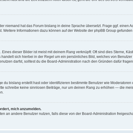
der niemand hat das Forum bislang in deine Sprache übersetzt. Frage ggf. einen Adm
est. Weitere Informationen dazu können auf der Website der phpBB Group gefunden
Eines dieser Bilder ist meist mit deinem Rang verknüpft: Oft sind dies Sterne, Kä
s handelt sich hierbei in der Regel um ein persönliches Bild, welches von Benutzer
utzen darfst, solltest du die Board-Administration nach den Gründen dafür fragen
e du bislang erstellt hast oder identifizieren bestimmte Benutzer wie Moderatore
 Bitte schreibe keine sinnlosen Beiträge, nur um deinen Rang zu erhöhen — die mei
en.
ordert, mich anzumelden.
ichten an andere Benutzer nutzen, falls diese von der Board-Administration freige