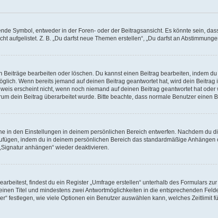
e Symbol, entweder in der Foren- oder der Beitragsansicht. Es könnte sein, dass e
ht aufgelistet. Z. B. „Du darfst neue Themen erstellen“, „Du darfst an Abstimmung
n Beiträge bearbeiten oder löschen. Du kannst einen Beitrag bearbeiten, indem du
möglich. Wenn bereits jemand auf deinen Beitrag geantwortet hat, wird dein Beitra
nweis erscheint nicht, wenn noch niemand auf deinen Beitrag geantwortet hat oder 
 warum dein Beitrag überarbeitet wurde. Bitte beachte, dass normale Benutzer einen
e in den Einstellungen in deinem persönlichen Bereich entwerfen. Nachdem du die 
zufügen, indem du in deinem persönlichen Bereich das standardmäßige Anhängen d
 „Signatur anhängen“ wieder deaktivieren.
beitest, findest du ein Register „Umfrage erstellen“ unterhalb des Formulars zur 
t einen Titel und mindestens zwei Antwortmöglichkeiten in die entsprechenden Felde
r“ festlegen, wie viele Optionen ein Benutzer auswählen kann, welches Zeitlimit fü