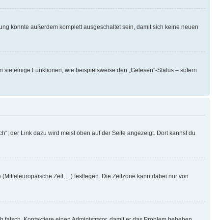
rung könnte außerdem komplett ausgeschaltet sein, damit sich keine neuen
n sie einige Funktionen, wie beispielsweise den „Gelesen“-Status – sofern
h“; der Link dazu wird meist oben auf der Seite angezeigt. Dort kannst du
(Mitteleuropäische Zeit, ...) festlegen. Die Zeitzone kann dabei nur von
ich falsch. Kontaktiere einen Administrator, damit er das Problem beheben