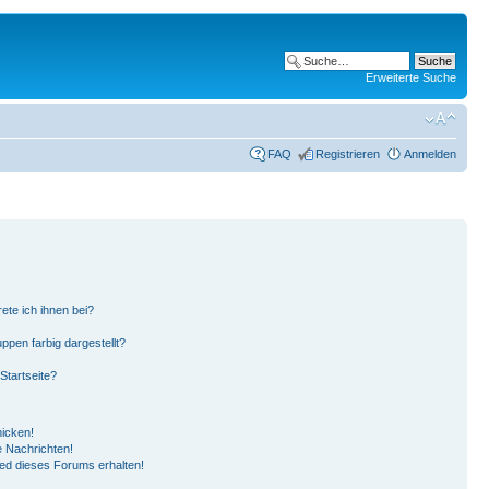
Erweiterte Suche
FAQ
Registrieren
Anmelden
ete ich ihnen bei?
pen farbig dargestellt?
Startseite?
hicken!
 Nachrichten!
ied dieses Forums erhalten!