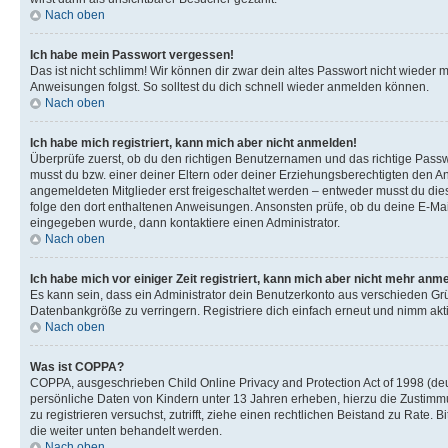
Nach oben
Ich habe mein Passwort vergessen!
Das ist nicht schlimm! Wir können dir zwar dein altes Passwort nicht wieder 
Anweisungen folgst. So solltest du dich schnell wieder anmelden können.
Nach oben
Ich habe mich registriert, kann mich aber nicht anmelden!
Überprüfe zuerst, ob du den richtigen Benutzernamen und das richtige Pas
musst du bzw. einer deiner Eltern oder deiner Erziehungsberechtigten den Anw
angemeldeten Mitglieder erst freigeschaltet werden – entweder musst du dies se
folge den dort enthaltenen Anweisungen. Ansonsten prüfe, ob du deine E-Mail
eingegeben wurde, dann kontaktiere einen Administrator.
Nach oben
Ich habe mich vor einiger Zeit registriert, kann mich aber nicht mehr anm
Es kann sein, dass ein Administrator dein Benutzerkonto aus verschieden Grü
Datenbankgröße zu verringern. Registriere dich einfach erneut und nimm akti
Nach oben
Was ist COPPA?
COPPA, ausgeschrieben Child Online Privacy and Protection Act of 1998 (deut
persönliche Daten von Kindern unter 13 Jahren erheben, hierzu die Zustimmu
zu registrieren versuchst, zutrifft, ziehe einen rechtlichen Beistand zu Rate
die weiter unten behandelt werden.
Nach oben