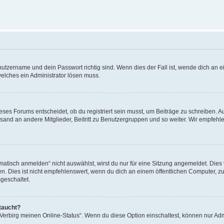
utzername und dein Passwort richtig sind. Wenn dies der Fall ist, wende dich an ei
welches ein Administrator lösen muss.
es Forums entscheidet, ob du registriert sein musst, um Beiträge zu schreiben. Auf j
sand an andere Mitglieder, Beitritt zu Benutzergruppen und so weiter. Wir empfehlen 
isch anmelden“ nicht auswählst, wirst du nur für eine Sitzung angemeldet. Dies 
Dies ist nicht empfehlenswert, wenn du dich an einem öffentlichen Computer, zum 
geschaltet.
taucht?
 „Verbirg meinen Online-Status“. Wenn du diese Option einschaltest, können nur Ad