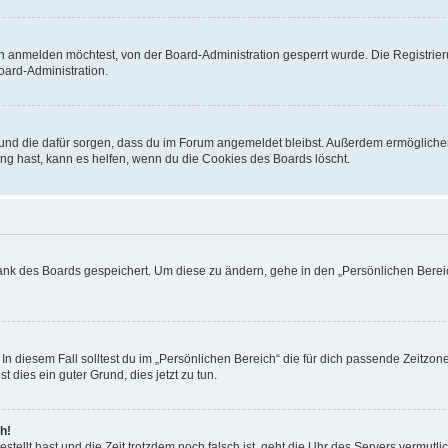
h anmelden möchtest, von der Board-Administration gesperrt wurde. Die Registrie
ard-Administration.
t und die dafür sorgen, dass du im Forum angemeldet bleibst. Außerdem ermögliche
ng hast, kann es helfen, wenn du die Cookies des Boards löscht.
bank des Boards gespeichert. Um diese zu ändern, gehe in den „Persönlichen Bereic
In diesem Fall solltest du im „Persönlichen Bereich“ die für dich passende Zeitzone 
t dies ein guter Grund, dies jetzt zu tun.
h!
estellt hast und die Zeit trotzdem noch falsch ist, geht die Uhr des Servers vermutl