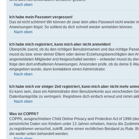
Nach oben
Ich habe mein Passwort vergessen!
Das ist nicht schlimm! Wir können dir zwar dein altes Passwort nicht wieder 
Anweisungen folgst. So solltest du dich schnell wieder anmelden können.
Nach oben
Ich habe mich registriert, kann mich aber nicht anmelden!
Überprüfe zuerst, ob du den richtigen Benutzernamen und das richtige Pas
musst du bzw. einer deiner Eltern oder deiner Erziehungsberechtigten den Anw
angemeldeten Mitglieder erst freigeschaltet werden – entweder musst du dies se
folge den dort enthaltenen Anweisungen. Ansonsten prüfe, ob du deine E-Mail
eingegeben wurde, dann kontaktiere einen Administrator.
Nach oben
Ich habe mich vor einiger Zeit registriert, kann mich aber nicht mehr anm
Es kann sein, dass ein Administrator dein Benutzerkonto aus verschieden Grü
Datenbankgröße zu verringern. Registriere dich einfach erneut und nimm akti
Nach oben
Was ist COPPA?
COPPA, ausgeschrieben Child Online Privacy and Protection Act of 1998 (deut
persönliche Daten von Kindern unter 13 Jahren erheben, hierzu die Zustimmu
zu registrieren versuchst, zutrifft, ziehe einen rechtlichen Beistand zu Rate
die weiter unten behandelt werden.
Nach oben