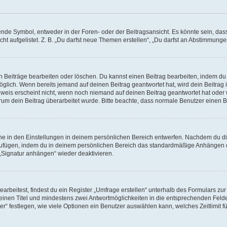
e Symbol, entweder in der Foren- oder der Beitragsansicht. Es könnte sein, dass e
ht aufgelistet. Z. B. „Du darfst neue Themen erstellen“, „Du darfst an Abstimmung
n Beiträge bearbeiten oder löschen. Du kannst einen Beitrag bearbeiten, indem du
möglich. Wenn bereits jemand auf deinen Beitrag geantwortet hat, wird dein Beitra
nweis erscheint nicht, wenn noch niemand auf deinen Beitrag geantwortet hat oder 
 warum dein Beitrag überarbeitet wurde. Bitte beachte, dass normale Benutzer einen
e in den Einstellungen in deinem persönlichen Bereich entwerfen. Nachdem du die 
zufügen, indem du in deinem persönlichen Bereich das standardmäßige Anhängen d
 „Signatur anhängen“ wieder deaktivieren.
beitest, findest du ein Register „Umfrage erstellen“ unterhalb des Formulars zur 
t einen Titel und mindestens zwei Antwortmöglichkeiten in die entsprechenden Felde
r“ festlegen, wie viele Optionen ein Benutzer auswählen kann, welches Zeitlimit fü