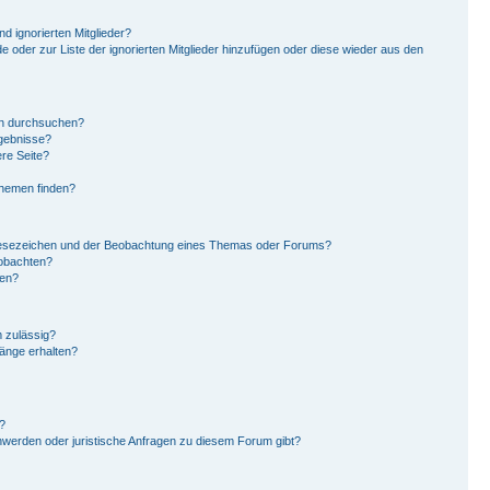
d ignorierten Mitglieder?
de oder zur Liste der ignorierten Mitglieder hinzufügen oder diese wieder aus den
en durchsuchen?
rgebnisse?
re Seite?
Themen finden?
Lesezeichen und der Beobachtung eines Themas oder Forums?
eobachten?
gen?
 zulässig?
hänge erhalten?
?
hwerden oder juristische Anfragen zu diesem Forum gibt?