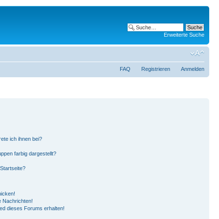
Erweiterte Suche
FAQ
Registrieren
Anmelden
ete ich ihnen bei?
pen farbig dargestellt?
Startseite?
hicken!
 Nachrichten!
ied dieses Forums erhalten!