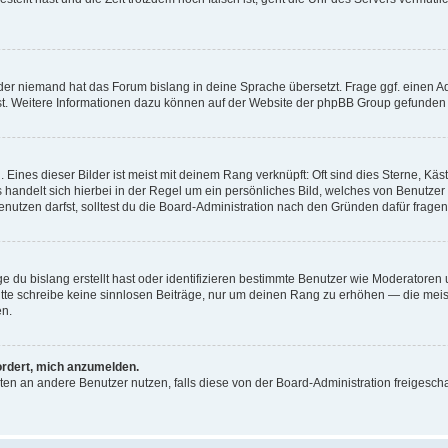
der niemand hat das Forum bislang in deine Sprache übersetzt. Frage ggf. einen Adm
est. Weitere Informationen dazu können auf der Website der phpBB Group gefunden
Eines dieser Bilder ist meist mit deinem Rang verknüpft: Oft sind dies Sterne, Kä
s handelt sich hierbei in der Regel um ein persönliches Bild, welches von Benutzer
utzen darfst, solltest du die Board-Administration nach den Gründen dafür fragen
e du bislang erstellt hast oder identifizieren bestimmte Benutzer wie Moderatore
 Bitte schreibe keine sinnlosen Beiträge, nur um deinen Rang zu erhöhen — die mei
en.
ordert, mich anzumelden.
ichten an andere Benutzer nutzen, falls diese von der Board-Administration freige