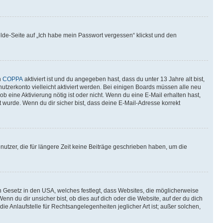
elde-Seite auf „Ich habe mein Passwort vergessen“ klickst und den
n
COPPA
aktiviert ist und du angegeben hast, dass du unter 13 Jahre alt bist,
utzerkonto vielleicht aktiviert werden. Bei einigen Boards müssen alle neu
ob eine Aktivierung nötig ist oder nicht. Wenn du eine E-Mail erhalten hast,
 wurde. Wenn du dir sicher bist, dass deine E-Mail-Adresse korrekt
utzer, die für längere Zeit keine Beiträge geschrieben haben, um die
n Gesetz in den USA, welches festlegt, dass Websites, die möglicherweise
 du dir unsicher bist, ob dies auf dich oder die Website, auf der du dich
ie Anlaufstelle für Rechtsangelegenheiten jeglicher Art ist; außer solchen,