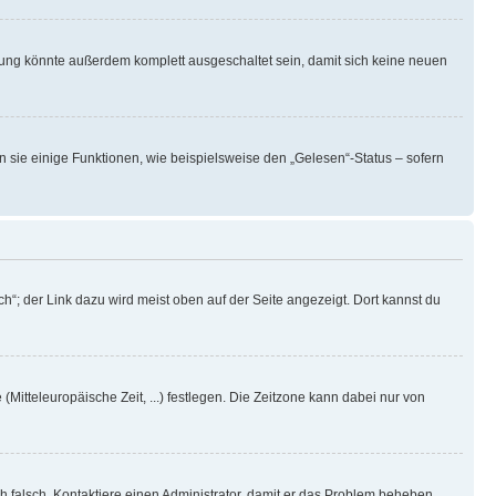
rung könnte außerdem komplett ausgeschaltet sein, damit sich keine neuen
n sie einige Funktionen, wie beispielsweise den „Gelesen“-Status – sofern
h“; der Link dazu wird meist oben auf der Seite angezeigt. Dort kannst du
(Mitteleuropäische Zeit, ...) festlegen. Die Zeitzone kann dabei nur von
ich falsch. Kontaktiere einen Administrator, damit er das Problem beheben