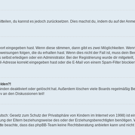
mitteilen, du kannst es jedoch zurücksetzen. Dies machst du, indem du auf der Anm
swort eingegeben hast. Wenn diese stimmen, dann gibt es zwei Möglichkeiten. Wen
eisungen folgen, die du erhalten hast. Wenn dies nicht der Fall ist, muss dein Ben
lbst erledigen oder ein Administrator. Bei der Registrierung wurde dir mitgeteilt, 
-Adresse korrekt eingegeben hast oder die E-Mail von einem Spam-Filter blockiert
elden?!
nden deaktiviert oder gelöscht hat. Außerdem löschen viele Boards regelmäßig Ben
v an den Diskussionen teil!
sch: Gesetz zum Schutz der Privatsphäre von Kindern im Internet von 1998) ist ei
ng der Eltern beziehungsweise des oder der Erziehungsberechtigten benötigen. Wenn
. Bitte beachte, dass das phpBB-Team keine Rechtsberatung anbieten kann und nicht d