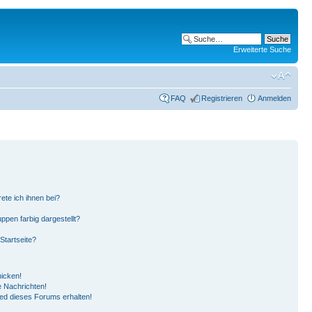
Erweiterte Suche
FAQ
Registrieren
Anmelden
ete ich ihnen bei?
pen farbig dargestellt?
Startseite?
hicken!
 Nachrichten!
ied dieses Forums erhalten!