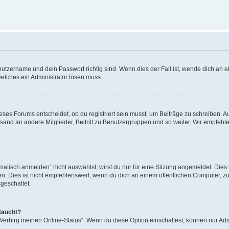
utzername und dein Passwort richtig sind. Wenn dies der Fall ist, wende dich an ei
welches ein Administrator lösen muss.
es Forums entscheidet, ob du registriert sein musst, um Beiträge zu schreiben. Auf j
sand an andere Mitglieder, Beitritt zu Benutzergruppen und so weiter. Wir empfehlen 
isch anmelden“ nicht auswählst, wirst du nur für eine Sitzung angemeldet. Dies 
Dies ist nicht empfehlenswert, wenn du dich an einem öffentlichen Computer, zum 
geschaltet.
taucht?
 „Verbirg meinen Online-Status“. Wenn du diese Option einschaltest, können nur Ad