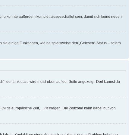
rung könnte außerdem komplett ausgeschaltet sein, damit sich keine neuen
n sie einige Funktionen, wie beispielsweise den „Gelesen“-Status – sofern
h“; der Link dazu wird meist oben auf der Seite angezeigt. Dort kannst du
(Mitteleuropäische Zeit, ...) festlegen. Die Zeitzone kann dabei nur von
ich falsch. Kontaktiere einen Administrator, damit er das Problem beheben