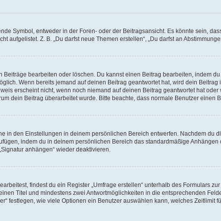
e Symbol, entweder in der Foren- oder der Beitragsansicht. Es könnte sein, dass e
ht aufgelistet. Z. B. „Du darfst neue Themen erstellen“, „Du darfst an Abstimmung
n Beiträge bearbeiten oder löschen. Du kannst einen Beitrag bearbeiten, indem du
möglich. Wenn bereits jemand auf deinen Beitrag geantwortet hat, wird dein Beitra
nweis erscheint nicht, wenn noch niemand auf deinen Beitrag geantwortet hat oder 
 warum dein Beitrag überarbeitet wurde. Bitte beachte, dass normale Benutzer einen
e in den Einstellungen in deinem persönlichen Bereich entwerfen. Nachdem du die 
zufügen, indem du in deinem persönlichen Bereich das standardmäßige Anhängen d
 „Signatur anhängen“ wieder deaktivieren.
beitest, findest du ein Register „Umfrage erstellen“ unterhalb des Formulars zur 
t einen Titel und mindestens zwei Antwortmöglichkeiten in die entsprechenden Felde
r“ festlegen, wie viele Optionen ein Benutzer auswählen kann, welches Zeitlimit fü