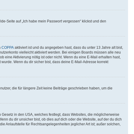
elde-Seite auf „Ich habe mein Passwort vergessen“ klickst und den
n
COPPA
aktiviert ist und du angegeben hast, dass du unter 13 Jahre alt bist,
utzerkonto vielleicht aktiviert werden. Bei einigen Boards müssen alle neu
ob eine Aktivierung nötig ist oder nicht. Wenn du eine E-Mail erhalten hast,
 wurde. Wenn du dir sicher bist, dass deine E-Mail-Adresse korrekt
utzer, die für längere Zeit keine Beiträge geschrieben haben, um die
n Gesetz in den USA, welches festlegt, dass Websites, die möglicherweise
 du dir unsicher bist, ob dies auf dich oder die Website, auf der du dich
ie Anlaufstelle für Rechtsangelegenheiten jeglicher Art ist; außer solchen,