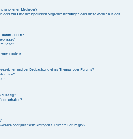
d ignorierten Mitglieder?
de oder zur Liste der ignorierten Mitglieder hinzufügen oder diese wieder aus den
en durchsuchen?
rgebnisse?
re Seite?
Themen finden?
Lesezeichen und der Beobachtung eines Themas oder Forums?
eobachten?
gen?
 zulässig?
hänge erhalten?
?
hwerden oder juristische Anfragen zu diesem Forum gibt?