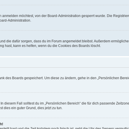
h anmelden möchtest, von der Board-Administration gesperrt wurde. Die Registrie
ard-Administration.
t und die dafür sorgen, dass du im Forum angemeldet bleibst. Außerdem ermögliche
ng hast, kann es helfen, wenn du die Cookies des Boards löscht.
bank des Boards gespeichert. Um diese zu ändern, gehe in den „Persönlichen Bereic
In diesem Fall solltest du im „Persönlichen Bereich“ die für dich passende Zeitzone 
t dies ein guter Grund, dies jetzt zu tun.
h!
estellt hast und die Zeit trotzdem noch falsch ist, geht die Uhr des Servers vermutl