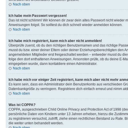
Nach oben
Ich habe mein Passwort vergessen!
Das ist nicht schlimm! Wir können dir zwar dein altes Passwort nicht wieder 
Anweisungen folgst. So solltest du dich schnell wieder anmelden können.
Nach oben
Ich habe mich registriert, kann mich aber nicht anmelden!
Überprüfe zuerst, ob du den richtigen Benutzernamen und das richtige Pas
musst du bzw. einer deiner Eltern oder deiner Erziehungsberechtigten den Anw
angemeldeten Mitglieder erst freigeschaltet werden – entweder musst du dies se
folge den dort enthaltenen Anweisungen. Ansonsten prüfe, ob du deine E-Mail
eingegeben wurde, dann kontaktiere einen Administrator.
Nach oben
Ich habe mich vor einiger Zeit registriert, kann mich aber nicht mehr anm
Es kann sein, dass ein Administrator dein Benutzerkonto aus verschieden Grü
Datenbankgröße zu verringern. Registriere dich einfach erneut und nimm akti
Nach oben
Was ist COPPA?
COPPA, ausgeschrieben Child Online Privacy and Protection Act of 1998 (deut
persönliche Daten von Kindern unter 13 Jahren erheben, hierzu die Zustimmu
zu registrieren versuchst, zutrifft, ziehe einen rechtlichen Beistand zu Rate
die weiter unten behandelt werden.
Nach oben