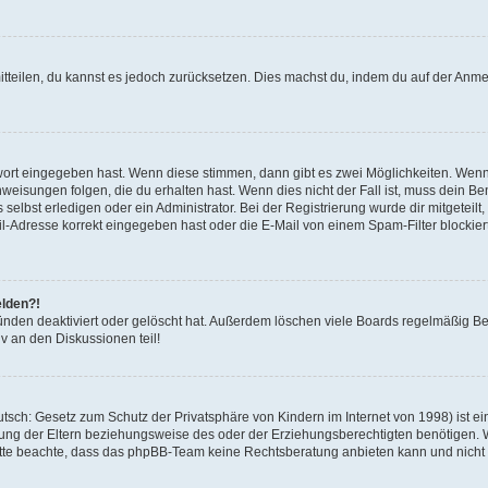
mitteilen, du kannst es jedoch zurücksetzen. Dies machst du, indem du auf der Anm
swort eingegeben hast. Wenn diese stimmen, dann gibt es zwei Möglichkeiten. Wen
eisungen folgen, die du erhalten hast. Wenn dies nicht der Fall ist, muss dein Ben
lbst erledigen oder ein Administrator. Bei der Registrierung wurde dir mitgeteilt, 
-Adresse korrekt eingegeben hast oder die E-Mail von einem Spam-Filter blockiert
elden?!
nden deaktiviert oder gelöscht hat. Außerdem löschen viele Boards regelmäßig Ben
v an den Diskussionen teil!
sch: Gesetz zum Schutz der Privatsphäre von Kindern im Internet von 1998) ist ei
ng der Eltern beziehungsweise des oder der Erziehungsberechtigten benötigen. Wenn
. Bitte beachte, dass das phpBB-Team keine Rechtsberatung anbieten kann und nicht d