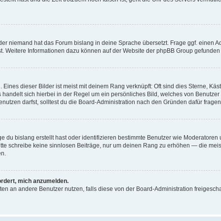
der niemand hat das Forum bislang in deine Sprache übersetzt. Frage ggf. einen Adm
est. Weitere Informationen dazu können auf der Website der phpBB Group gefunden
Eines dieser Bilder ist meist mit deinem Rang verknüpft: Oft sind dies Sterne, Kä
s handelt sich hierbei in der Regel um ein persönliches Bild, welches von Benutzer
utzen darfst, solltest du die Board-Administration nach den Gründen dafür fragen
e du bislang erstellt hast oder identifizieren bestimmte Benutzer wie Moderatore
 Bitte schreibe keine sinnlosen Beiträge, nur um deinen Rang zu erhöhen — die mei
en.
ordert, mich anzumelden.
ichten an andere Benutzer nutzen, falls diese von der Board-Administration freige