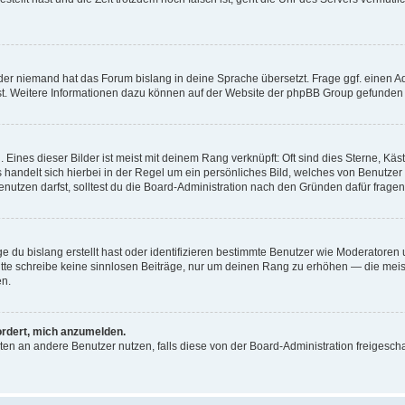
der niemand hat das Forum bislang in deine Sprache übersetzt. Frage ggf. einen Adm
est. Weitere Informationen dazu können auf der Website der phpBB Group gefunden
Eines dieser Bilder ist meist mit deinem Rang verknüpft: Oft sind dies Sterne, Kä
s handelt sich hierbei in der Regel um ein persönliches Bild, welches von Benutzer
utzen darfst, solltest du die Board-Administration nach den Gründen dafür fragen
e du bislang erstellt hast oder identifizieren bestimmte Benutzer wie Moderatore
 Bitte schreibe keine sinnlosen Beiträge, nur um deinen Rang zu erhöhen — die mei
en.
ordert, mich anzumelden.
ichten an andere Benutzer nutzen, falls diese von der Board-Administration freige