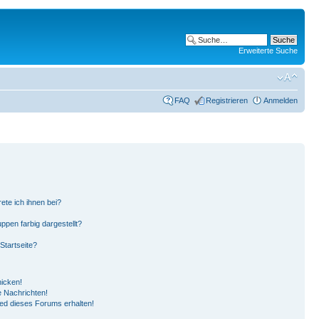
Erweiterte Suche
FAQ
Registrieren
Anmelden
ete ich ihnen bei?
pen farbig dargestellt?
Startseite?
hicken!
 Nachrichten!
ied dieses Forums erhalten!