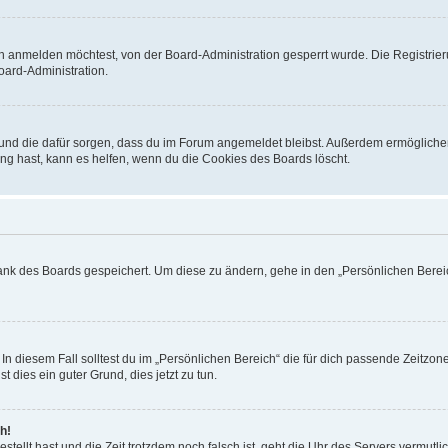
h anmelden möchtest, von der Board-Administration gesperrt wurde. Die Registrie
ard-Administration.
t und die dafür sorgen, dass du im Forum angemeldet bleibst. Außerdem ermögliche
ng hast, kann es helfen, wenn du die Cookies des Boards löscht.
bank des Boards gespeichert. Um diese zu ändern, gehe in den „Persönlichen Bereic
In diesem Fall solltest du im „Persönlichen Bereich“ die für dich passende Zeitzone 
t dies ein guter Grund, dies jetzt zu tun.
h!
estellt hast und die Zeit trotzdem noch falsch ist, geht die Uhr des Servers vermutl