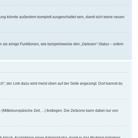
rung könnte außerdem komplett ausgeschaltet sein, damit sich keine neuen
n sie einige Funktionen, wie beispielsweise den „Gelesen“-Status – sofern
h“; der Link dazu wird meist oben auf der Seite angezeigt. Dort kannst du
(Mitteleuropäische Zeit, ...) festlegen. Die Zeitzone kann dabei nur von
ich falsch. Kontaktiere einen Administrator, damit er das Problem beheben