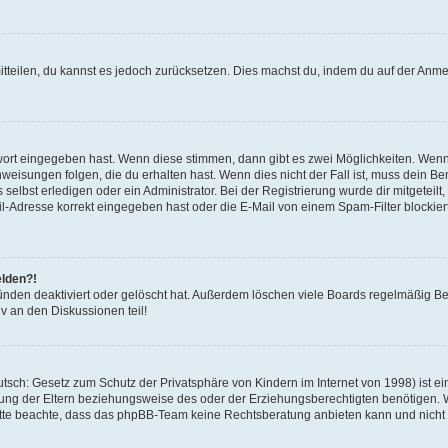
mitteilen, du kannst es jedoch zurücksetzen. Dies machst du, indem du auf der Anm
swort eingegeben hast. Wenn diese stimmen, dann gibt es zwei Möglichkeiten. Wen
eisungen folgen, die du erhalten hast. Wenn dies nicht der Fall ist, muss dein Ben
lbst erledigen oder ein Administrator. Bei der Registrierung wurde dir mitgeteilt, 
-Adresse korrekt eingegeben hast oder die E-Mail von einem Spam-Filter blockiert
elden?!
nden deaktiviert oder gelöscht hat. Außerdem löschen viele Boards regelmäßig Ben
v an den Diskussionen teil!
sch: Gesetz zum Schutz der Privatsphäre von Kindern im Internet von 1998) ist ei
ng der Eltern beziehungsweise des oder der Erziehungsberechtigten benötigen. Wenn
. Bitte beachte, dass das phpBB-Team keine Rechtsberatung anbieten kann und nicht d