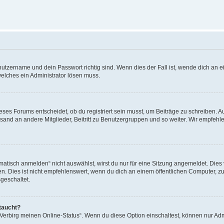
utzername und dein Passwort richtig sind. Wenn dies der Fall ist, wende dich an ei
welches ein Administrator lösen muss.
es Forums entscheidet, ob du registriert sein musst, um Beiträge zu schreiben. Auf j
sand an andere Mitglieder, Beitritt zu Benutzergruppen und so weiter. Wir empfehlen 
isch anmelden“ nicht auswählst, wirst du nur für eine Sitzung angemeldet. Dies 
Dies ist nicht empfehlenswert, wenn du dich an einem öffentlichen Computer, zum 
geschaltet.
taucht?
 „Verbirg meinen Online-Status“. Wenn du diese Option einschaltest, können nur Ad