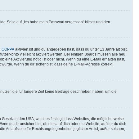
elde-Seite auf „Ich habe mein Passwort vergessen“ klickst und den
n
COPPA
aktiviert ist und du angegeben hast, dass du unter 13 Jahre alt bist,
utzerkonto vielleicht aktiviert werden. Bei einigen Boards müssen alle neu
ob eine Aktivierung nötig ist oder nicht. Wenn du eine E-Mail erhalten hast,
 wurde. Wenn du dir sicher bist, dass deine E-Mail-Adresse korrekt
utzer, die für längere Zeit keine Beiträge geschrieben haben, um die
n Gesetz in den USA, welches festlegt, dass Websites, die möglicherweise
 du dir unsicher bist, ob dies auf dich oder die Website, auf der du dich
ie Anlaufstelle für Rechtsangelegenheiten jeglicher Art ist; außer solchen,