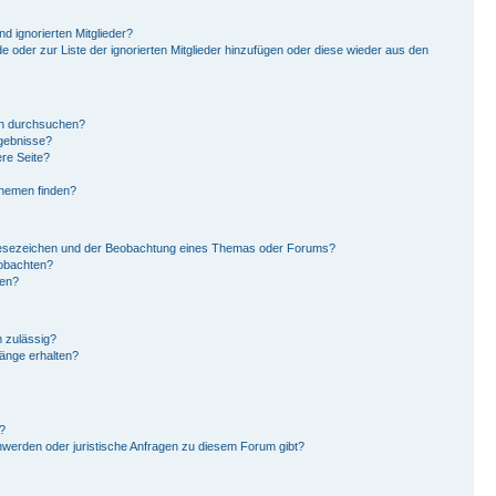
d ignorierten Mitglieder?
de oder zur Liste der ignorierten Mitglieder hinzufügen oder diese wieder aus den
en durchsuchen?
rgebnisse?
re Seite?
Themen finden?
Lesezeichen und der Beobachtung eines Themas oder Forums?
eobachten?
gen?
 zulässig?
hänge erhalten?
?
hwerden oder juristische Anfragen zu diesem Forum gibt?