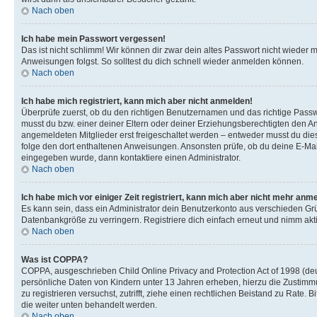
Nach oben
Ich habe mein Passwort vergessen!
Das ist nicht schlimm! Wir können dir zwar dein altes Passwort nicht wieder 
Anweisungen folgst. So solltest du dich schnell wieder anmelden können.
Nach oben
Ich habe mich registriert, kann mich aber nicht anmelden!
Überprüfe zuerst, ob du den richtigen Benutzernamen und das richtige Pas
musst du bzw. einer deiner Eltern oder deiner Erziehungsberechtigten den Anw
angemeldeten Mitglieder erst freigeschaltet werden – entweder musst du dies se
folge den dort enthaltenen Anweisungen. Ansonsten prüfe, ob du deine E-Mail
eingegeben wurde, dann kontaktiere einen Administrator.
Nach oben
Ich habe mich vor einiger Zeit registriert, kann mich aber nicht mehr anm
Es kann sein, dass ein Administrator dein Benutzerkonto aus verschieden Grü
Datenbankgröße zu verringern. Registriere dich einfach erneut und nimm akti
Nach oben
Was ist COPPA?
COPPA, ausgeschrieben Child Online Privacy and Protection Act of 1998 (deut
persönliche Daten von Kindern unter 13 Jahren erheben, hierzu die Zustimmu
zu registrieren versuchst, zutrifft, ziehe einen rechtlichen Beistand zu Rate
die weiter unten behandelt werden.
Nach oben