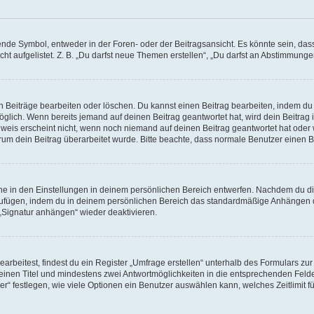
e Symbol, entweder in der Foren- oder der Beitragsansicht. Es könnte sein, dass e
ht aufgelistet. Z. B. „Du darfst neue Themen erstellen“, „Du darfst an Abstimmung
n Beiträge bearbeiten oder löschen. Du kannst einen Beitrag bearbeiten, indem du
möglich. Wenn bereits jemand auf deinen Beitrag geantwortet hat, wird dein Beitra
nweis erscheint nicht, wenn noch niemand auf deinen Beitrag geantwortet hat oder 
 warum dein Beitrag überarbeitet wurde. Bitte beachte, dass normale Benutzer einen
e in den Einstellungen in deinem persönlichen Bereich entwerfen. Nachdem du die 
zufügen, indem du in deinem persönlichen Bereich das standardmäßige Anhängen d
 „Signatur anhängen“ wieder deaktivieren.
beitest, findest du ein Register „Umfrage erstellen“ unterhalb des Formulars zur 
t einen Titel und mindestens zwei Antwortmöglichkeiten in die entsprechenden Felde
r“ festlegen, wie viele Optionen ein Benutzer auswählen kann, welches Zeitlimit fü