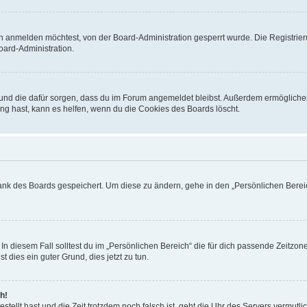
h anmelden möchtest, von der Board-Administration gesperrt wurde. Die Registrie
ard-Administration.
t und die dafür sorgen, dass du im Forum angemeldet bleibst. Außerdem ermögliche
ng hast, kann es helfen, wenn du die Cookies des Boards löscht.
bank des Boards gespeichert. Um diese zu ändern, gehe in den „Persönlichen Bereic
In diesem Fall solltest du im „Persönlichen Bereich“ die für dich passende Zeitzone 
t dies ein guter Grund, dies jetzt zu tun.
h!
estellt hast und die Zeit trotzdem noch falsch ist, geht die Uhr des Servers vermutl