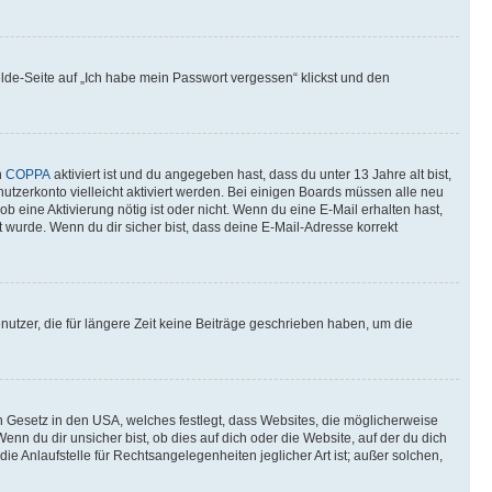
elde-Seite auf „Ich habe mein Passwort vergessen“ klickst und den
n
COPPA
aktiviert ist und du angegeben hast, dass du unter 13 Jahre alt bist,
utzerkonto vielleicht aktiviert werden. Bei einigen Boards müssen alle neu
ob eine Aktivierung nötig ist oder nicht. Wenn du eine E-Mail erhalten hast,
 wurde. Wenn du dir sicher bist, dass deine E-Mail-Adresse korrekt
utzer, die für längere Zeit keine Beiträge geschrieben haben, um die
n Gesetz in den USA, welches festlegt, dass Websites, die möglicherweise
 du dir unsicher bist, ob dies auf dich oder die Website, auf der du dich
ie Anlaufstelle für Rechtsangelegenheiten jeglicher Art ist; außer solchen,