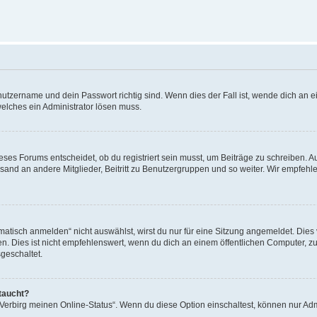
utzername und dein Passwort richtig sind. Wenn dies der Fall ist, wende dich an ei
welches ein Administrator lösen muss.
es Forums entscheidet, ob du registriert sein musst, um Beiträge zu schreiben. Auf j
sand an andere Mitglieder, Beitritt zu Benutzergruppen und so weiter. Wir empfehlen 
isch anmelden“ nicht auswählst, wirst du nur für eine Sitzung angemeldet. Dies 
Dies ist nicht empfehlenswert, wenn du dich an einem öffentlichen Computer, zum 
geschaltet.
taucht?
 „Verbirg meinen Online-Status“. Wenn du diese Option einschaltest, können nur Ad