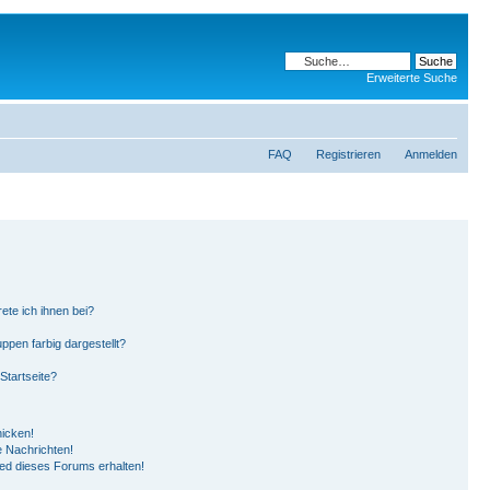
Erweiterte Suche
FAQ
Registrieren
Anmelden
ete ich ihnen bei?
pen farbig dargestellt?
Startseite?
hicken!
 Nachrichten!
ied dieses Forums erhalten!