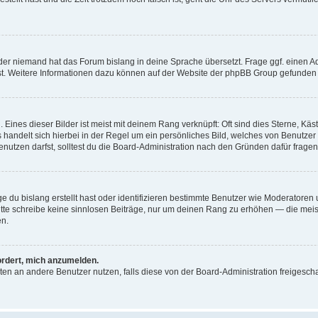
der niemand hat das Forum bislang in deine Sprache übersetzt. Frage ggf. einen Adm
est. Weitere Informationen dazu können auf der Website der phpBB Group gefunden
Eines dieser Bilder ist meist mit deinem Rang verknüpft: Oft sind dies Sterne, Kä
s handelt sich hierbei in der Regel um ein persönliches Bild, welches von Benutzer
utzen darfst, solltest du die Board-Administration nach den Gründen dafür fragen
e du bislang erstellt hast oder identifizieren bestimmte Benutzer wie Moderatore
 Bitte schreibe keine sinnlosen Beiträge, nur um deinen Rang zu erhöhen — die mei
en.
ordert, mich anzumelden.
ichten an andere Benutzer nutzen, falls diese von der Board-Administration freige