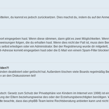
mitteilen, du kannst es jedoch zurücksetzen. Dies machst du, indem du auf der Anm
swort eingegeben hast. Wenn diese stimmen, dann gibt es zwei Möglichkeiten. Wen
eisungen folgen, die du erhalten hast. Wenn dies nicht der Fall ist, muss dein Ben
lbst erledigen oder ein Administrator. Bei der Registrierung wurde dir mitgeteilt, 
-Adresse korrekt eingegeben hast oder die E-Mail von einem Spam-Filter blockiert
elden?!
nden deaktiviert oder gelöscht hat. Außerdem löschen viele Boards regelmäßig Ben
v an den Diskussionen teil!
sch: Gesetz zum Schutz der Privatsphäre von Kindern im Internet von 1998) ist ei
ng der Eltern beziehungsweise des oder der Erziehungsberechtigten benötigen. Wenn
. Bitte beachte, dass das phpBB-Team keine Rechtsberatung anbieten kann und nicht d