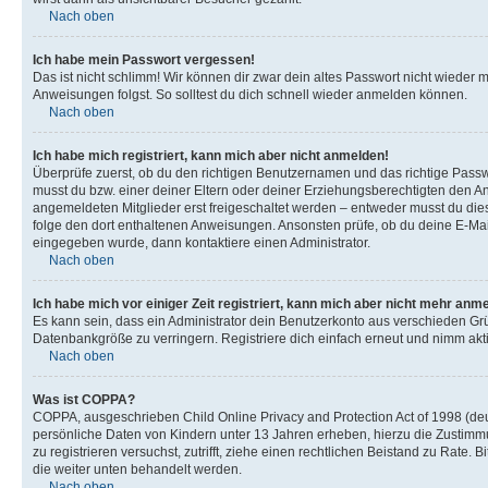
Nach oben
Ich habe mein Passwort vergessen!
Das ist nicht schlimm! Wir können dir zwar dein altes Passwort nicht wieder 
Anweisungen folgst. So solltest du dich schnell wieder anmelden können.
Nach oben
Ich habe mich registriert, kann mich aber nicht anmelden!
Überprüfe zuerst, ob du den richtigen Benutzernamen und das richtige Pas
musst du bzw. einer deiner Eltern oder deiner Erziehungsberechtigten den Anw
angemeldeten Mitglieder erst freigeschaltet werden – entweder musst du dies se
folge den dort enthaltenen Anweisungen. Ansonsten prüfe, ob du deine E-Mail
eingegeben wurde, dann kontaktiere einen Administrator.
Nach oben
Ich habe mich vor einiger Zeit registriert, kann mich aber nicht mehr anm
Es kann sein, dass ein Administrator dein Benutzerkonto aus verschieden Grü
Datenbankgröße zu verringern. Registriere dich einfach erneut und nimm akti
Nach oben
Was ist COPPA?
COPPA, ausgeschrieben Child Online Privacy and Protection Act of 1998 (deut
persönliche Daten von Kindern unter 13 Jahren erheben, hierzu die Zustimmu
zu registrieren versuchst, zutrifft, ziehe einen rechtlichen Beistand zu Rate
die weiter unten behandelt werden.
Nach oben