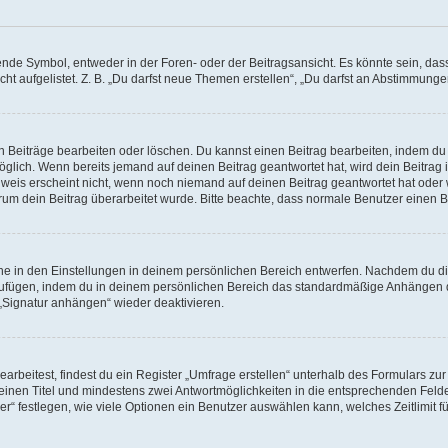
e Symbol, entweder in der Foren- oder der Beitragsansicht. Es könnte sein, dass e
ht aufgelistet. Z. B. „Du darfst neue Themen erstellen“, „Du darfst an Abstimmung
n Beiträge bearbeiten oder löschen. Du kannst einen Beitrag bearbeiten, indem du
möglich. Wenn bereits jemand auf deinen Beitrag geantwortet hat, wird dein Beitra
nweis erscheint nicht, wenn noch niemand auf deinen Beitrag geantwortet hat oder 
 warum dein Beitrag überarbeitet wurde. Bitte beachte, dass normale Benutzer einen
e in den Einstellungen in deinem persönlichen Bereich entwerfen. Nachdem du die 
zufügen, indem du in deinem persönlichen Bereich das standardmäßige Anhängen d
 „Signatur anhängen“ wieder deaktivieren.
beitest, findest du ein Register „Umfrage erstellen“ unterhalb des Formulars zur 
t einen Titel und mindestens zwei Antwortmöglichkeiten in die entsprechenden Felde
r“ festlegen, wie viele Optionen ein Benutzer auswählen kann, welches Zeitlimit fü