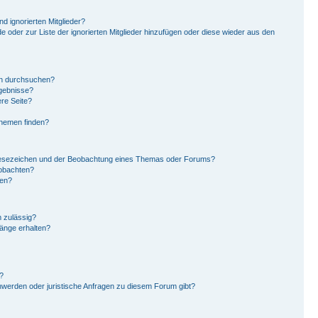
d ignorierten Mitglieder?
de oder zur Liste der ignorierten Mitglieder hinzufügen oder diese wieder aus den
en durchsuchen?
rgebnisse?
re Seite?
Themen finden?
Lesezeichen und der Beobachtung eines Themas oder Forums?
eobachten?
gen?
 zulässig?
hänge erhalten?
?
hwerden oder juristische Anfragen zu diesem Forum gibt?