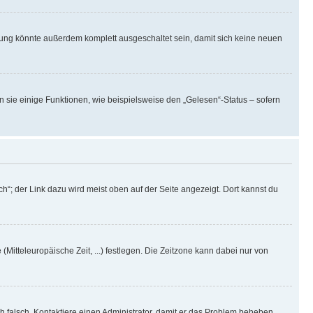
rung könnte außerdem komplett ausgeschaltet sein, damit sich keine neuen
n sie einige Funktionen, wie beispielsweise den „Gelesen“-Status – sofern
h“; der Link dazu wird meist oben auf der Seite angezeigt. Dort kannst du
(Mitteleuropäische Zeit, ...) festlegen. Die Zeitzone kann dabei nur von
ich falsch. Kontaktiere einen Administrator, damit er das Problem beheben