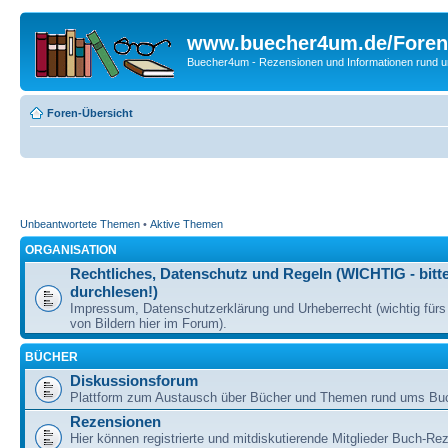
www.buecher4um.de/Foren
Buecher4um - Rezensionen und Informationen rund
Foren-Übersicht
Unbeantwortete Themen
•
Aktive Themen
ORGANISATION
Rechtliches, Datenschutz und Regeln (WICHTIG - bitt
durchlesen!)
Impressum, Datenschutzerklärung und Urheberrecht (wichtig für
von Bildern hier im Forum).
BÜCHER
Diskussionsforum
Plattform zum Austausch über Bücher und Themen rund ums Bu
Rezensionen
Hier können registrierte und mitdiskutierende Mitglieder Buch-Re