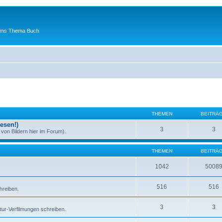
 ums Thema Buch
THEMEN
BEITRÄ
esen!)
3
3
von Bildern hier im Forum).
THEMEN
BEITRÄ
1042
5008
516
516
hreiben.
3
3
atur-Verfilmungen schreiben.