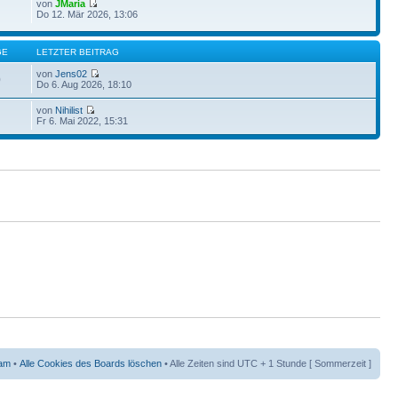
von
JMaria
Do 12. Mär 2026, 13:06
GE
LETZTER BEITRAG
von
Jens02
0
Do 6. Aug 2026, 18:10
von
Nihilist
Fr 6. Mai 2022, 15:31
am
•
Alle Cookies des Boards löschen
• Alle Zeiten sind UTC + 1 Stunde [ Sommerzeit ]