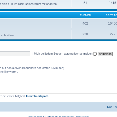
51
1415
sich z. B. im Diskussionsforum mit anderen
THEMEN
BEITRÄ
402
1045
220
222
n schreiben.
|
Mich bei jedem Besuch automatisch anmelden
nd auf den aktiven Besuchern der letzten 5 Minuten)
 online waren.
r neuestes Mitglied:
laravelmailspath
Das Te
Impressum & Datenschutzerklärung
|
Disclaimer