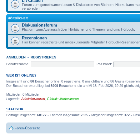
Lit-Chatten
Forum zum gemeinsamen Lesen & Diskutieren von Büchern. Hierzu kann man 
verabreden.
HÖRBÜCHER
Diskussionsforum
Plattform zum Austausch über Hörbücher und Themen rund ums Hörbuch.
Rezensionen
Hier können registrierte und mitdiskutierende Mitglieder Hörbuch-Rezensione
ANMELDEN
•
REGISTRIEREN
Benutzername:
Passwort:
WER IST ONLINE?
Insgesamt sind
86
Besucher online: 0 registrierte, 0 unsichtbare und 86 Gäste (basiere
Der Besucherrekord liegt bei
8909
Besuchern, die am Mi 18. Feb 2026, 19:29 gleichzeitig
Mitglieder: 0 Mitglieder
Legende:
Administratoren
,
Globale Moderatoren
STATISTIK
Beiträge insgesamt:
68177
• Themen insgesamt:
2335
• Mitglieder insgesamt:
372
• Unse
Foren-Übersicht