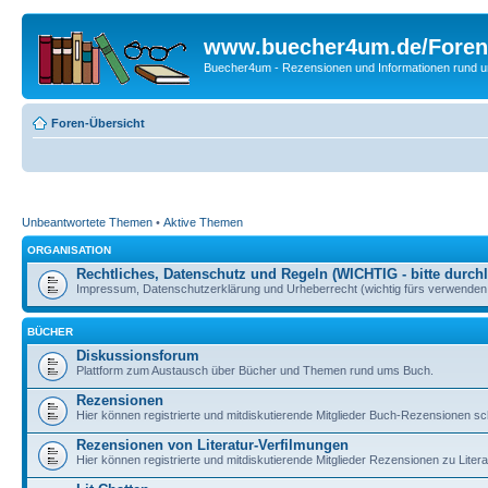
www.buecher4um.de/Foren
Buecher4um - Rezensionen und Informationen rund
Foren-Übersicht
Unbeantwortete Themen
•
Aktive Themen
ORGANISATION
Rechtliches, Datenschutz und Regeln (WICHTIG - bitte durchl
Impressum, Datenschutzerklärung und Urheberrecht (wichtig fürs verwenden 
BÜCHER
Diskussionsforum
Plattform zum Austausch über Bücher und Themen rund ums Buch.
Rezensionen
Hier können registrierte und mitdiskutierende Mitglieder Buch-Rezensionen sc
Rezensionen von Literatur-Verfilmungen
Hier können registrierte und mitdiskutierende Mitglieder Rezensionen zu Liter