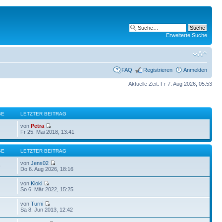
Erweiterte Suche
FAQ
Registrieren
Anmelden
Aktuelle Zeit: Fr 7. Aug 2026, 05:53
GE
LETZTER BEITRAG
von
Petra
Fr 25. Mai 2018, 13:41
GE
LETZTER BEITRAG
von
Jens02
9
Do 6. Aug 2026, 18:16
von
Kioki
So 6. Mär 2022, 15:25
von
Turni
Sa 8. Jun 2013, 12:42