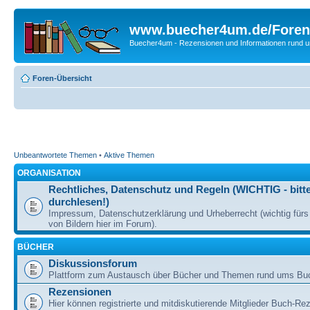
www.buecher4um.de/Foren
Buecher4um - Rezensionen und Informationen rund
Foren-Übersicht
Unbeantwortete Themen
•
Aktive Themen
ORGANISATION
Rechtliches, Datenschutz und Regeln (WICHTIG - bitt
durchlesen!)
Impressum, Datenschutzerklärung und Urheberrecht (wichtig für
von Bildern hier im Forum).
BÜCHER
Diskussionsforum
Plattform zum Austausch über Bücher und Themen rund ums Bu
Rezensionen
Hier können registrierte und mitdiskutierende Mitglieder Buch-Re