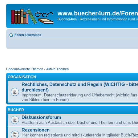
www.buecher4um.de/Foren
Buecher4um - Rezensionen und Informationen rund
Foren-Übersicht
Unbeantwortete Themen
•
Aktive Themen
ORGANISATION
Rechtliches, Datenschutz und Regeln (WICHTIG - bitt
durchlesen!)
Impressum, Datenschutzerklärung und Urheberrecht (wichtig für
von Bildern hier im Forum).
BÜCHER
Diskussionsforum
Plattform zum Austausch über Bücher und Themen rund ums Bu
Rezensionen
Hier können registrierte und mitdiskutierende Mitglieder Buch-Re