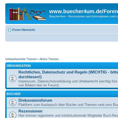
www.buecher4um.de/Foren
Buecher4um - Rezensionen und Informationen rund
Foren-Übersicht
Unbeantwortete Themen
•
Aktive Themen
ORGANISATION
Rechtliches, Datenschutz und Regeln (WICHTIG - bitt
durchlesen!)
Impressum, Datenschutzerklärung und Urheberrecht (wichtig für
von Bildern hier im Forum).
BÜCHER
Diskussionsforum
Plattform zum Austausch über Bücher und Themen rund ums Bu
Rezensionen
Hier können registrierte und mitdiskutierende Mitglieder Buch-Re