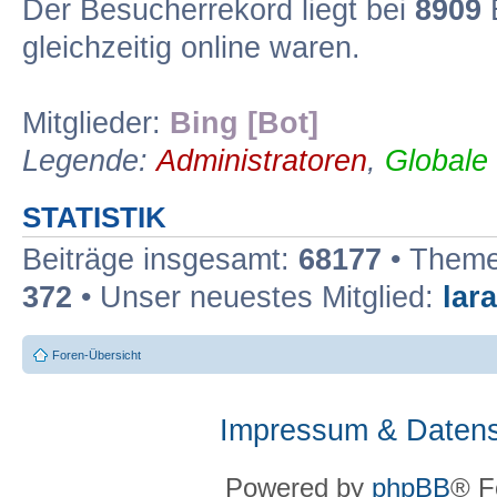
Der Besucherrekord liegt bei
8909
B
gleichzeitig online waren.
Mitglieder:
Bing [Bot]
Legende:
Administratoren
,
Globale
STATISTIK
Beiträge insgesamt:
68177
• Theme
372
• Unser neuestes Mitglied:
lar
Foren-Übersicht
Impressum & Datens
Powered by
phpBB
® F