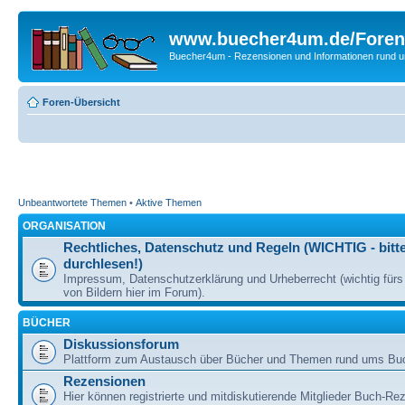
www.buecher4um.de/Foren
Buecher4um - Rezensionen und Informationen rund
Foren-Übersicht
Unbeantwortete Themen
•
Aktive Themen
ORGANISATION
Rechtliches, Datenschutz und Regeln (WICHTIG - bitt
durchlesen!)
Impressum, Datenschutzerklärung und Urheberrecht (wichtig für
von Bildern hier im Forum).
BÜCHER
Diskussionsforum
Plattform zum Austausch über Bücher und Themen rund ums Bu
Rezensionen
Hier können registrierte und mitdiskutierende Mitglieder Buch-Re