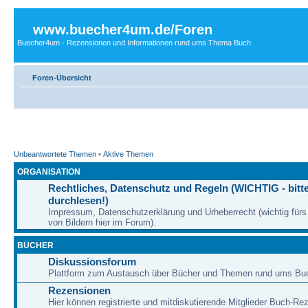
www.buecher4um.de/Foren
Buecher4um - Rezensionen und Informationen rund ums Thema Buch
Foren-Übersicht
Unbeantwortete Themen
•
Aktive Themen
ORGANISATION
Rechtliches, Datenschutz und Regeln (WICHTIG - bitt
durchlesen!)
Impressum, Datenschutzerklärung und Urheberrecht (wichtig für
von Bildern hier im Forum).
BÜCHER
Diskussionsforum
Plattform zum Austausch über Bücher und Themen rund ums Bu
Rezensionen
Hier können registrierte und mitdiskutierende Mitglieder Buch-Re