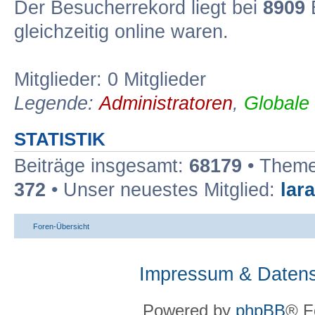
Der Besucherrekord liegt bei
8909
B
gleichzeitig online waren.
Mitglieder: 0 Mitglieder
Legende:
Administratoren
,
Globale
STATISTIK
Beiträge insgesamt:
68179
• Theme
372
• Unser neuestes Mitglied:
lar
Foren-Übersicht
Impressum & Datens
Powered by
phpBB
® F