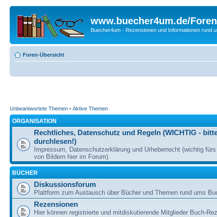
www.buecher4um.de/Foren
Buecher4um - Rezensionen und Informationen rund
Foren-Übersicht
Unbeantwortete Themen
•
Aktive Themen
ORGANISATION
Rechtliches, Datenschutz und Regeln (WICHTIG - bitt
durchlesen!)
Impressum, Datenschutzerklärung und Urheberrecht (wichtig für
von Bildern hier im Forum).
BÜCHER
Diskussionsforum
Plattform zum Austausch über Bücher und Themen rund ums Bu
Rezensionen
Hier können registrierte und mitdiskutierende Mitglieder Buch-Re