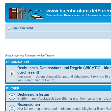
www.buecher4um.de/Foren
Buecher4um - Rezensionen und Informationen rund
Foren-Übersicht
Unbeantwortete Themen
•
Aktive Themen
ORGANISATION
Rechtliches, Datenschutz und Regeln (WICHTIG - bitt
durchlesen!)
Impressum, Datenschutzerklärung und Urheberrecht (wichtig für
von Bildern hier im Forum).
BÜCHER
Diskussionsforum
Plattform zum Austausch über Bücher und Themen rund ums Bu
Rezensionen
Hier können registrierte und mitdiskutierende Mitglieder Buch-Re