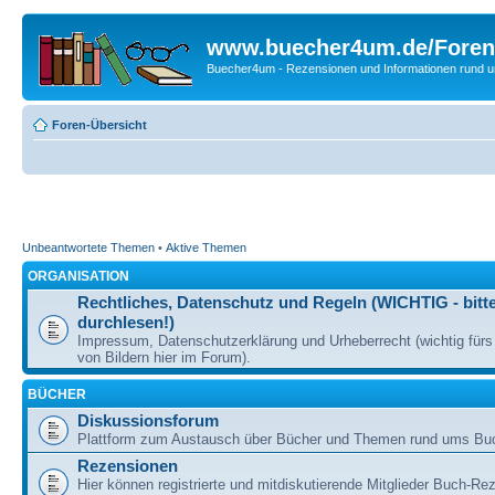
www.buecher4um.de/Foren
Buecher4um - Rezensionen und Informationen rund
Foren-Übersicht
Unbeantwortete Themen
•
Aktive Themen
ORGANISATION
Rechtliches, Datenschutz und Regeln (WICHTIG - bitt
durchlesen!)
Impressum, Datenschutzerklärung und Urheberrecht (wichtig für
von Bildern hier im Forum).
BÜCHER
Diskussionsforum
Plattform zum Austausch über Bücher und Themen rund ums Bu
Rezensionen
Hier können registrierte und mitdiskutierende Mitglieder Buch-Re