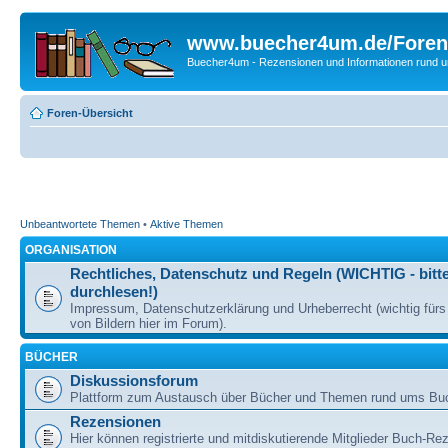
www.buecher4um.de/Foren
Buecher4um - Rezensionen und Informationen rund
Foren-Übersicht
Unbeantwortete Themen
•
Aktive Themen
ORGANISATION
Rechtliches, Datenschutz und Regeln (WICHTIG - bitt
durchlesen!)
Impressum, Datenschutzerklärung und Urheberrecht (wichtig für
von Bildern hier im Forum).
BÜCHER
Diskussionsforum
Plattform zum Austausch über Bücher und Themen rund ums Bu
Rezensionen
Hier können registrierte und mitdiskutierende Mitglieder Buch-Re