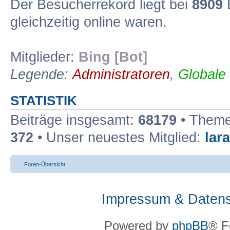
Der Besucherrekord liegt bei
8909
B
gleichzeitig online waren.
Mitglieder:
Bing [Bot]
Legende:
Administratoren
,
Globale
STATISTIK
Beiträge insgesamt:
68179
• Theme
372
• Unser neuestes Mitglied:
lar
Foren-Übersicht
Impressum & Datens
Powered by
phpBB
® F