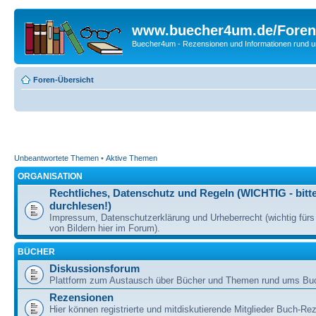
www.buecher4um.de/Foren
Buecher4um - Rezensionen und Informationen rund
Foren-Übersicht
Unbeantwortete Themen
•
Aktive Themen
ORGANISATION
Rechtliches, Datenschutz und Regeln (WICHTIG - bitt
durchlesen!)
Impressum, Datenschutzerklärung und Urheberrecht (wichtig für
von Bildern hier im Forum).
BÜCHER
Diskussionsforum
Plattform zum Austausch über Bücher und Themen rund ums Bu
Rezensionen
Hier können registrierte und mitdiskutierende Mitglieder Buch-Re