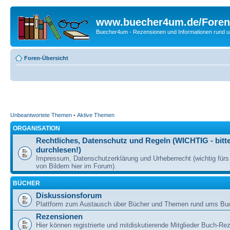
www.buecher4um.de/Foren
Buecher4um - Rezensionen und Informationen rund
Foren-Übersicht
Unbeantwortete Themen
•
Aktive Themen
ORGANISATION
Rechtliches, Datenschutz und Regeln (WICHTIG - bitt
durchlesen!)
Impressum, Datenschutzerklärung und Urheberrecht (wichtig für
von Bildern hier im Forum).
BÜCHER
Diskussionsforum
Plattform zum Austausch über Bücher und Themen rund ums Bu
Rezensionen
Hier können registrierte und mitdiskutierende Mitglieder Buch-Re