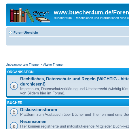
www.buecher4um.de/Foren
Buecher4um - Rezensionen und Informationen rund
Foren-Übersicht
Unbeantwortete Themen
•
Aktive Themen
ORGANISATION
Rechtliches, Datenschutz und Regeln (WICHTIG - bitt
durchlesen!)
Impressum, Datenschutzerklärung und Urheberrecht (wichtig für
von Bildern hier im Forum).
BÜCHER
Diskussionsforum
Plattform zum Austausch über Bücher und Themen rund ums Bu
Rezensionen
Hier können registrierte und mitdiskutierende Mitglieder Buch-Re