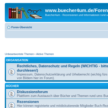
www.buecher4um.de/Foren
Buecher4um - Rezensionen und Informationen rund
Foren-Übersicht
Unbeantwortete Themen
•
Aktive Themen
ORGANISATION
Rechtliches, Datenschutz und Regeln (WICHTIG - bitt
durchlesen!)
Impressum, Datenschutzerklärung und Urheberrecht (wichtig für
von Bildern hier im Forum).
BÜCHER
Diskussionsforum
Plattform zum Austausch über Bücher und Themen rund ums Bu
Rezensionen
Hier können registrierte und mitdiskutierende Mitglieder Buch-Re