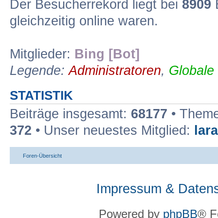
Der Besucherrekord liegt bei
8909
B
gleichzeitig online waren.
Mitglieder:
Bing [Bot]
Legende:
Administratoren
,
Globale
STATISTIK
Beiträge insgesamt:
68177
• Theme
372
• Unser neuestes Mitglied:
lar
Foren-Übersicht
Impressum & Datens
Powered by
phpBB
® F