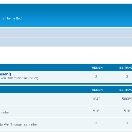
 ums Thema Buch
THEMEN
BEITRÄ
esen!)
3
3
von Bildern hier im Forum).
THEMEN
BEITRÄ
1042
5008
516
516
hreiben.
3
3
atur-Verfilmungen schreiben.