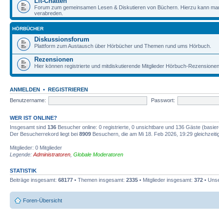
Lit-Chatten
Forum zum gemeinsamen Lesen & Diskutieren von Büchern. Hierzu kann man 
verabreden.
HÖRBÜCHER
Diskussionsforum
Plattform zum Austausch über Hörbücher und Themen rund ums Hörbuch.
Rezensionen
Hier können registrierte und mitdiskutierende Mitglieder Hörbuch-Rezensione
ANMELDEN
•
REGISTRIEREN
Benutzername:
Passwort:
WER IST ONLINE?
Insgesamt sind
136
Besucher online: 0 registrierte, 0 unsichtbare und 136 Gäste (basie
Der Besucherrekord liegt bei
8909
Besuchern, die am Mi 18. Feb 2026, 19:29 gleichzeitig
Mitglieder: 0 Mitglieder
Legende:
Administratoren
,
Globale Moderatoren
STATISTIK
Beiträge insgesamt:
68177
• Themen insgesamt:
2335
• Mitglieder insgesamt:
372
• Unse
Foren-Übersicht