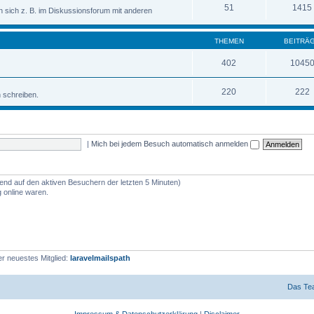
51
1415
sich z. B. im Diskussionsforum mit anderen
THEMEN
BEITRÄ
402
1045
220
222
n schreiben.
|
Mich bei jedem Besuch automatisch anmelden
rend auf den aktiven Besuchern der letzten 5 Minuten)
 online waren.
r neuestes Mitglied:
laravelmailspath
Das Te
Impressum & Datenschutzerklärung
|
Disclaimer