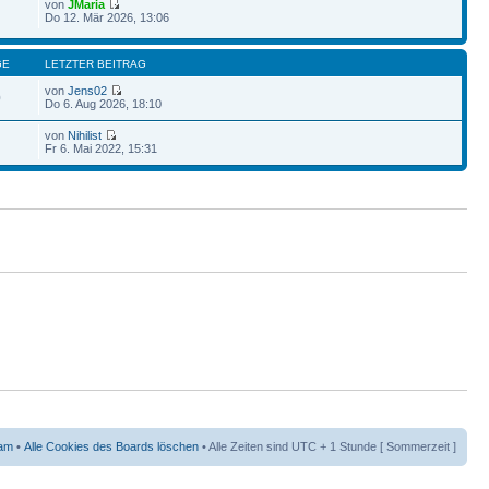
von
JMaria
Do 12. Mär 2026, 13:06
GE
LETZTER BEITRAG
von
Jens02
0
Do 6. Aug 2026, 18:10
von
Nihilist
Fr 6. Mai 2022, 15:31
am
•
Alle Cookies des Boards löschen
• Alle Zeiten sind UTC + 1 Stunde [ Sommerzeit ]