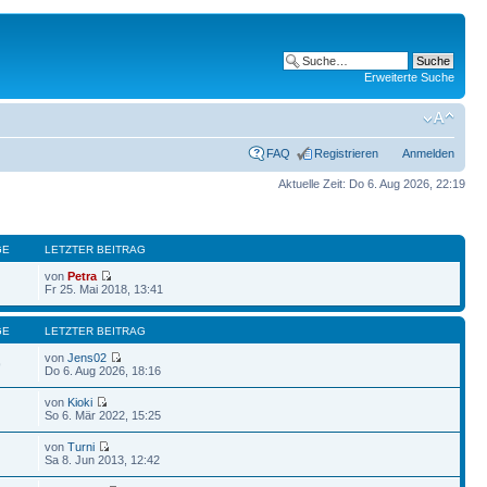
Erweiterte Suche
FAQ
Registrieren
Anmelden
Aktuelle Zeit: Do 6. Aug 2026, 22:19
GE
LETZTER BEITRAG
von
Petra
Fr 25. Mai 2018, 13:41
GE
LETZTER BEITRAG
von
Jens02
9
Do 6. Aug 2026, 18:16
von
Kioki
So 6. Mär 2022, 15:25
von
Turni
Sa 8. Jun 2013, 12:42