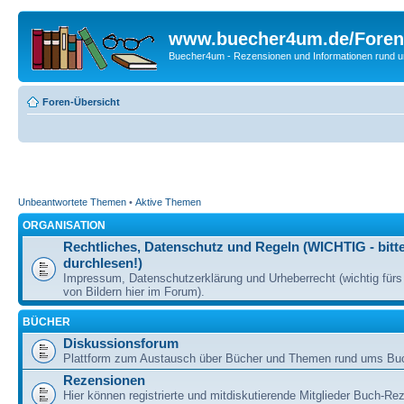
www.buecher4um.de/Foren
Buecher4um - Rezensionen und Informationen rund
Foren-Übersicht
Unbeantwortete Themen
•
Aktive Themen
ORGANISATION
Rechtliches, Datenschutz und Regeln (WICHTIG - bitt
durchlesen!)
Impressum, Datenschutzerklärung und Urheberrecht (wichtig für
von Bildern hier im Forum).
BÜCHER
Diskussionsforum
Plattform zum Austausch über Bücher und Themen rund ums Bu
Rezensionen
Hier können registrierte und mitdiskutierende Mitglieder Buch-Re