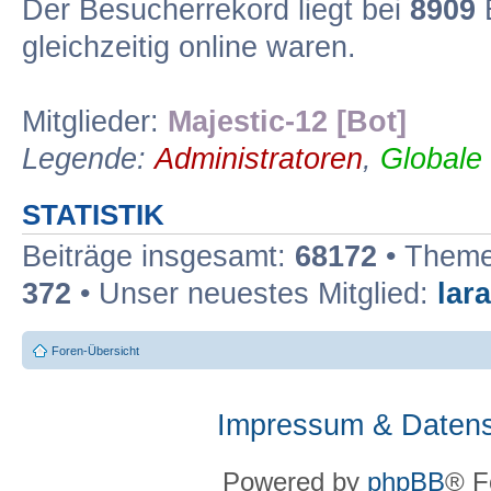
Der Besucherrekord liegt bei
8909
B
gleichzeitig online waren.
Mitglieder:
Majestic-12 [Bot]
Legende:
Administratoren
,
Globale
STATISTIK
Beiträge insgesamt:
68172
• Theme
372
• Unser neuestes Mitglied:
lar
Foren-Übersicht
Impressum & Datens
Powered by
phpBB
® F