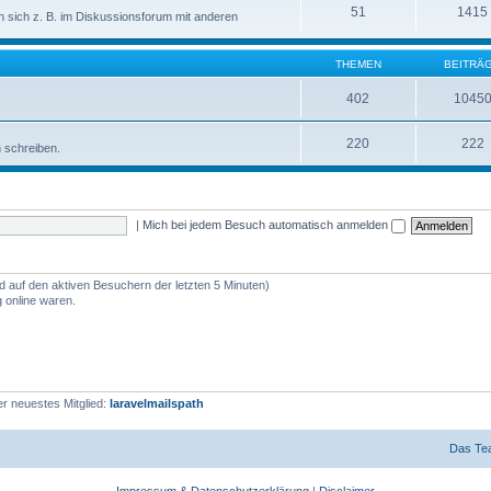
51
1415
sich z. B. im Diskussionsforum mit anderen
THEMEN
BEITRÄ
402
1045
220
222
n schreiben.
|
Mich bei jedem Besuch automatisch anmelden
nd auf den aktiven Besuchern der letzten 5 Minuten)
 online waren.
r neuestes Mitglied:
laravelmailspath
Das Te
Impressum & Datenschutzerklärung
|
Disclaimer