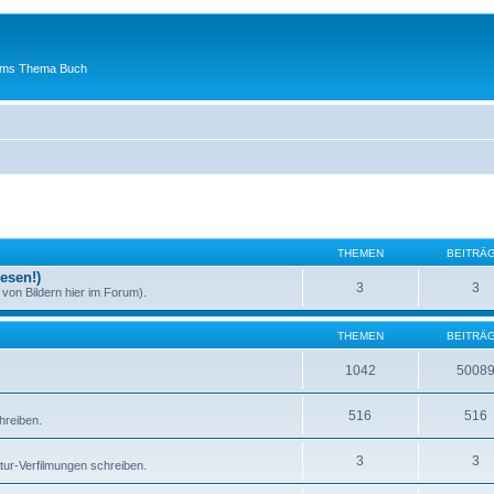
 ums Thema Buch
THEMEN
BEITRÄ
esen!)
3
3
von Bildern hier im Forum).
THEMEN
BEITRÄ
1042
5008
516
516
hreiben.
3
3
atur-Verfilmungen schreiben.