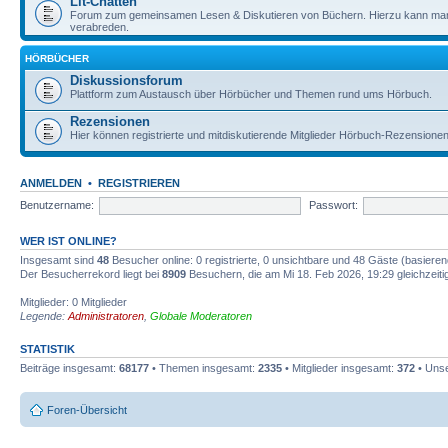
Lit-Chatten
Forum zum gemeinsamen Lesen & Diskutieren von Büchern. Hierzu kann man 
verabreden.
HÖRBÜCHER
Diskussionsforum
Plattform zum Austausch über Hörbücher und Themen rund ums Hörbuch.
Rezensionen
Hier können registrierte und mitdiskutierende Mitglieder Hörbuch-Rezensione
ANMELDEN
•
REGISTRIEREN
Benutzername:
Passwort:
WER IST ONLINE?
Insgesamt sind
48
Besucher online: 0 registrierte, 0 unsichtbare und 48 Gäste (basiere
Der Besucherrekord liegt bei
8909
Besuchern, die am Mi 18. Feb 2026, 19:29 gleichzeitig
Mitglieder: 0 Mitglieder
Legende:
Administratoren
,
Globale Moderatoren
STATISTIK
Beiträge insgesamt:
68177
• Themen insgesamt:
2335
• Mitglieder insgesamt:
372
• Unse
Foren-Übersicht