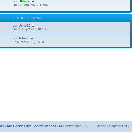
von
JMaria
Do 12. Mär 2026, 13:06
GE
LETZTER BEITRAG
von
Jens02
0
Do 6. Aug 2026, 18:10
von
Nihilist
Fr 6. Mai 2022, 15:31
am
•
Alle Cookies des Boards löschen
• Alle Zeiten sind UTC + 1 Stunde [ Sommerzeit ]