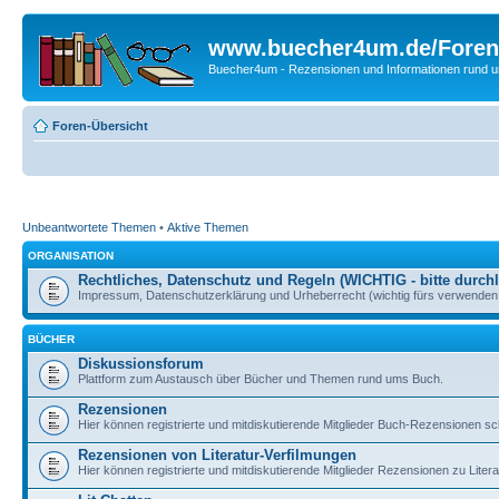
www.buecher4um.de/Foren
Buecher4um - Rezensionen und Informationen rund
Foren-Übersicht
Unbeantwortete Themen
•
Aktive Themen
ORGANISATION
Rechtliches, Datenschutz und Regeln (WICHTIG - bitte durchl
Impressum, Datenschutzerklärung und Urheberrecht (wichtig fürs verwenden 
BÜCHER
Diskussionsforum
Plattform zum Austausch über Bücher und Themen rund ums Buch.
Rezensionen
Hier können registrierte und mitdiskutierende Mitglieder Buch-Rezensionen sc
Rezensionen von Literatur-Verfilmungen
Hier können registrierte und mitdiskutierende Mitglieder Rezensionen zu Liter