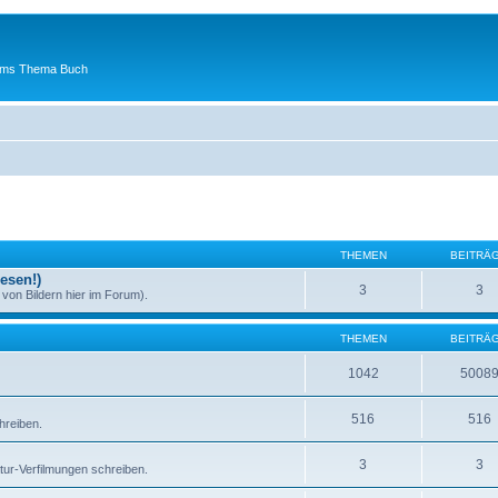
 ums Thema Buch
THEMEN
BEITRÄ
esen!)
3
3
von Bildern hier im Forum).
THEMEN
BEITRÄ
1042
5008
516
516
hreiben.
3
3
atur-Verfilmungen schreiben.