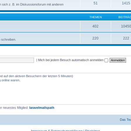
51
1415
sich z. B. im Diskussionsforum mit anderen
THEMEN
BEITRÄ
402
1045
220
222
n schreiben.
|
Mich bei jedem Besuch automatisch anmelden
nd auf den aktiven Besuchern der letzten 5 Minuten)
 online waren.
r neuestes Mitglied:
laravelmailspath
Das Te
Impressum & Datenschutzerklärung
|
Disclaimer