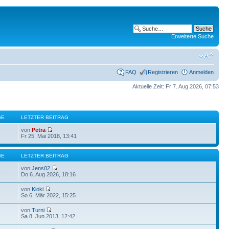
Erweiterte Suche
FAQ
Registrieren
Anmelden
Aktuelle Zeit: Fr 7. Aug 2026, 07:53
GE
LETZTER BEITRAG
von
Petra
Fr 25. Mai 2018, 13:41
GE
LETZTER BEITRAG
von
Jens02
9
Do 6. Aug 2026, 18:16
von
Kioki
So 6. Mär 2022, 15:25
von
Turni
Sa 8. Jun 2013, 12:42