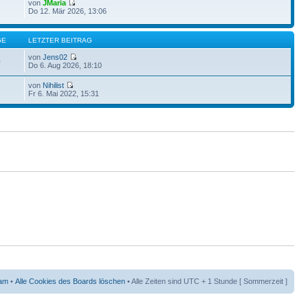
von
JMaria
Do 12. Mär 2026, 13:06
GE
LETZTER BEITRAG
von
Jens02
0
Do 6. Aug 2026, 18:10
von
Nihilist
Fr 6. Mai 2022, 15:31
am
•
Alle Cookies des Boards löschen
• Alle Zeiten sind UTC + 1 Stunde [ Sommerzeit ]