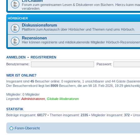
Lit-Chatten
Forum zum gemeinsamen Lesen & Diskutieren von Büchern. Hierzu kann man 
verabreden.
HÖRBÜCHER
Diskussionsforum
Plattform zum Austausch über Hörbücher und Themen rund ums Hörbuch.
Rezensionen
Hier können registrierte und mitdiskutierende Mitglieder Hörbuch-Rezensione
ANMELDEN
•
REGISTRIEREN
Benutzername:
Passwort:
WER IST ONLINE?
Insgesamt sind
45
Besucher online: 0 registrierte, 1 unsichtbarer und 44 Gäste (basiere
Der Besucherrekord liegt bei
8909
Besuchern, die am Mi 18. Feb 2026, 19:29 gleichzeitig
Mitglieder: 0 Mitglieder
Legende:
Administratoren
,
Globale Moderatoren
STATISTIK
Beiträge insgesamt:
68177
• Themen insgesamt:
2335
• Mitglieder insgesamt:
372
• Unse
Foren-Übersicht