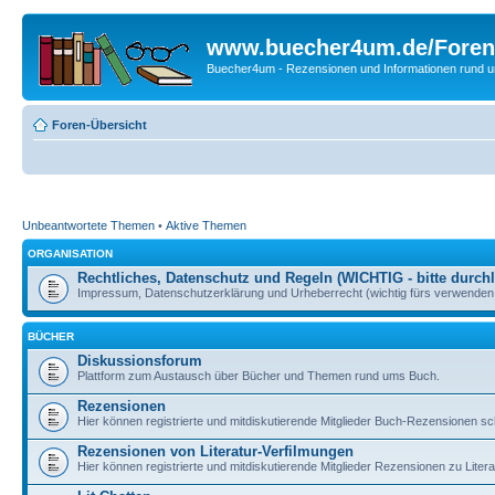
www.buecher4um.de/Foren
Buecher4um - Rezensionen und Informationen rund
Foren-Übersicht
Unbeantwortete Themen
•
Aktive Themen
ORGANISATION
Rechtliches, Datenschutz und Regeln (WICHTIG - bitte durchl
Impressum, Datenschutzerklärung und Urheberrecht (wichtig fürs verwenden 
BÜCHER
Diskussionsforum
Plattform zum Austausch über Bücher und Themen rund ums Buch.
Rezensionen
Hier können registrierte und mitdiskutierende Mitglieder Buch-Rezensionen sc
Rezensionen von Literatur-Verfilmungen
Hier können registrierte und mitdiskutierende Mitglieder Rezensionen zu Liter