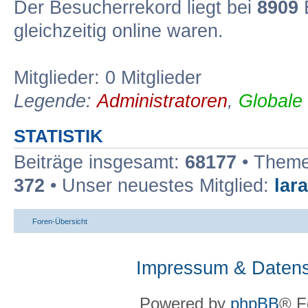
Der Besucherrekord liegt bei
8909
B
gleichzeitig online waren.
Mitglieder: 0 Mitglieder
Legende:
Administratoren
,
Globale
STATISTIK
Beiträge insgesamt:
68177
• Theme
372
• Unser neuestes Mitglied:
lar
Foren-Übersicht
Impressum & Datens
Powered by
phpBB
® F