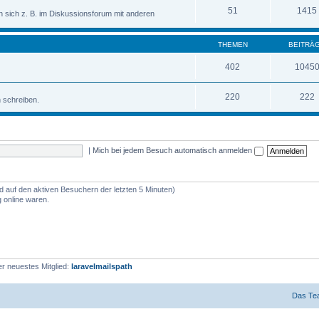
51
1415
sich z. B. im Diskussionsforum mit anderen
THEMEN
BEITRÄ
402
1045
220
222
n schreiben.
|
Mich bei jedem Besuch automatisch anmelden
nd auf den aktiven Besuchern der letzten 5 Minuten)
 online waren.
r neuestes Mitglied:
laravelmailspath
Das Te