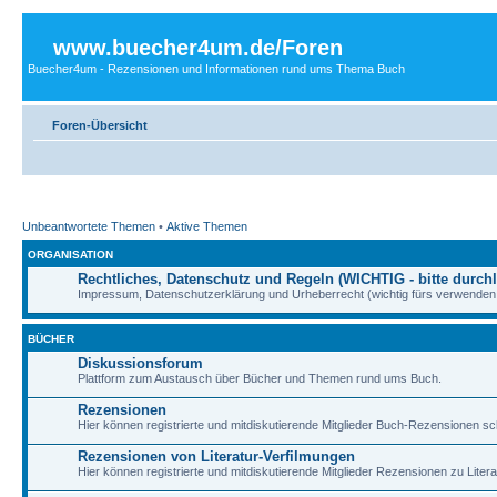
www.buecher4um.de/Foren
Buecher4um - Rezensionen und Informationen rund ums Thema Buch
Foren-Übersicht
Unbeantwortete Themen
•
Aktive Themen
ORGANISATION
Rechtliches, Datenschutz und Regeln (WICHTIG - bitte durchl
Impressum, Datenschutzerklärung und Urheberrecht (wichtig fürs verwenden 
BÜCHER
Diskussionsforum
Plattform zum Austausch über Bücher und Themen rund ums Buch.
Rezensionen
Hier können registrierte und mitdiskutierende Mitglieder Buch-Rezensionen sc
Rezensionen von Literatur-Verfilmungen
Hier können registrierte und mitdiskutierende Mitglieder Rezensionen zu Liter