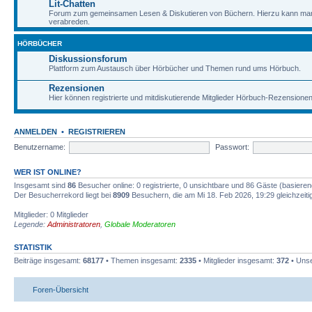
Lit-Chatten
Forum zum gemeinsamen Lesen & Diskutieren von Büchern. Hierzu kann man 
verabreden.
HÖRBÜCHER
Diskussionsforum
Plattform zum Austausch über Hörbücher und Themen rund ums Hörbuch.
Rezensionen
Hier können registrierte und mitdiskutierende Mitglieder Hörbuch-Rezensione
ANMELDEN
•
REGISTRIEREN
Benutzername:
Passwort:
WER IST ONLINE?
Insgesamt sind
86
Besucher online: 0 registrierte, 0 unsichtbare und 86 Gäste (basiere
Der Besucherrekord liegt bei
8909
Besuchern, die am Mi 18. Feb 2026, 19:29 gleichzeitig
Mitglieder: 0 Mitglieder
Legende:
Administratoren
,
Globale Moderatoren
STATISTIK
Beiträge insgesamt:
68177
• Themen insgesamt:
2335
• Mitglieder insgesamt:
372
• Unse
Foren-Übersicht