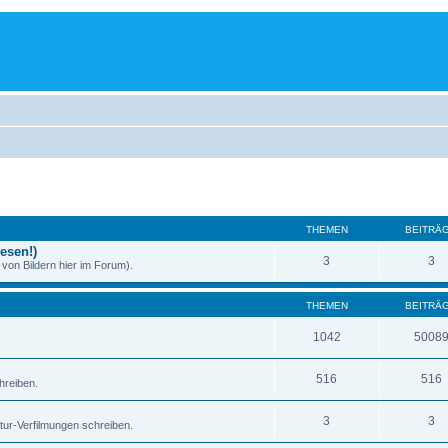
THEMEN
BEITRÄ
esen!)
3
3
von Bildern hier im Forum).
THEMEN
BEITRÄ
1042
5008
516
516
hreiben.
3
3
atur-Verfilmungen schreiben.