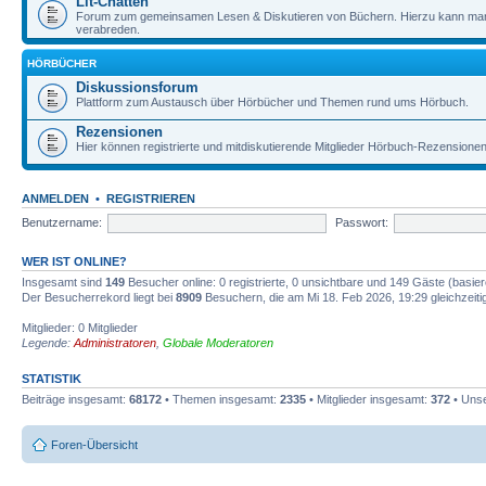
Lit-Chatten
Forum zum gemeinsamen Lesen & Diskutieren von Büchern. Hierzu kann man 
verabreden.
HÖRBÜCHER
Diskussionsforum
Plattform zum Austausch über Hörbücher und Themen rund ums Hörbuch.
Rezensionen
Hier können registrierte und mitdiskutierende Mitglieder Hörbuch-Rezensione
ANMELDEN
•
REGISTRIEREN
Benutzername:
Passwort:
WER IST ONLINE?
Insgesamt sind
149
Besucher online: 0 registrierte, 0 unsichtbare und 149 Gäste (basie
Der Besucherrekord liegt bei
8909
Besuchern, die am Mi 18. Feb 2026, 19:29 gleichzeitig
Mitglieder: 0 Mitglieder
Legende:
Administratoren
,
Globale Moderatoren
STATISTIK
Beiträge insgesamt:
68172
• Themen insgesamt:
2335
• Mitglieder insgesamt:
372
• Unse
Foren-Übersicht