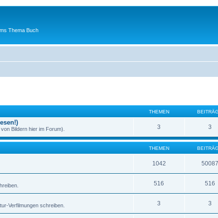
 ums Thema Buch
THEMEN
BEITRÄ
esen!)
3
3
von Bildern hier im Forum).
THEMEN
BEITRÄ
1042
5008
516
516
hreiben.
3
3
atur-Verfilmungen schreiben.