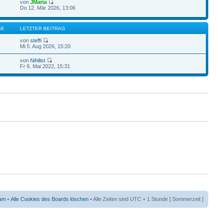
von
JMaria
Do 12. Mär 2026, 13:06
GE
LETZTER BEITRAG
von
steffi
7
Mi 5. Aug 2026, 15:20
von
Nihilist
Fr 6. Mai 2022, 15:31
am
•
Alle Cookies des Boards löschen
• Alle Zeiten sind UTC + 1 Stunde [ Sommerzeit ]