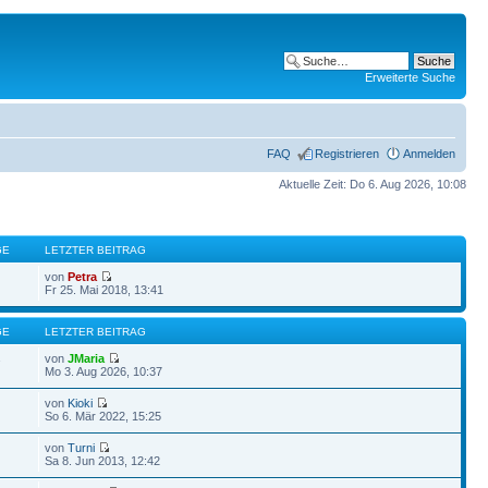
Erweiterte Suche
FAQ
Registrieren
Anmelden
Aktuelle Zeit: Do 6. Aug 2026, 10:08
GE
LETZTER BEITRAG
von
Petra
Fr 25. Mai 2018, 13:41
GE
LETZTER BEITRAG
von
JMaria
7
Mo 3. Aug 2026, 10:37
von
Kioki
So 6. Mär 2022, 15:25
von
Turni
Sa 8. Jun 2013, 12:42