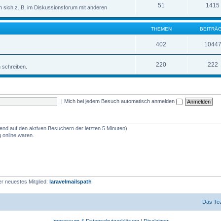
51
1415
sich z. B. im Diskussionsforum mit anderen
THEMEN
BEITRÄ
402
1044
220
222
n schreiben.
|
Mich bei jedem Besuch automatisch anmelden
rend auf den aktiven Besuchern der letzten 5 Minuten)
 online waren.
r neuestes Mitglied:
laravelmailspath
Das Te
Impressum & Datenschutzerklärung
|
Disclaimer