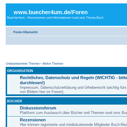
www.buecher4um.de/Foren
Buecher4um - Rezensionen und Informationen rund ums Thema Buch
Foren-Übersicht
Unbeantwortete Themen
•
Aktive Themen
ORGANISATION
Rechtliches, Datenschutz und Regeln (WICHTIG - bitt
durchlesen!)
Impressum, Datenschutzerklärung und Urheberrecht (wichtig für
von Bildern hier im Forum).
BÜCHER
Diskussionsforum
Plattform zum Austausch über Bücher und Themen rund ums Bu
Rezensionen
Hier können registrierte und mitdiskutierende Mitglieder Buch-Re