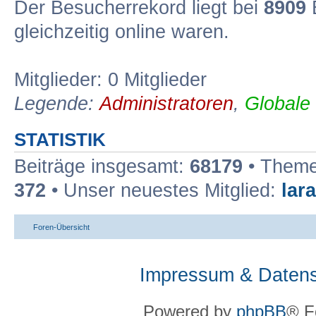
Der Besucherrekord liegt bei
8909
B
gleichzeitig online waren.
Mitglieder: 0 Mitglieder
Legende:
Administratoren
,
Globale
STATISTIK
Beiträge insgesamt:
68179
• Theme
372
• Unser neuestes Mitglied:
lar
Foren-Übersicht
Impressum & Datens
Powered by
phpBB
® F