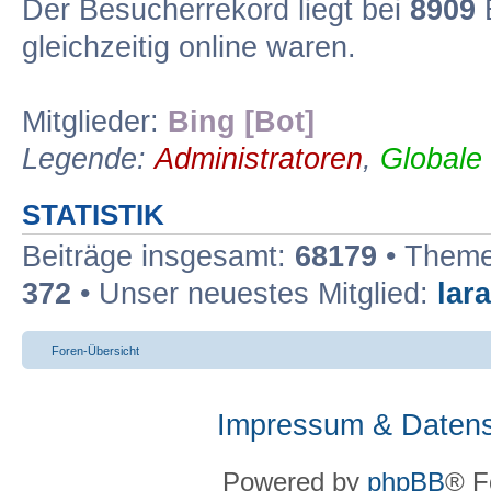
Der Besucherrekord liegt bei
8909
B
gleichzeitig online waren.
Mitglieder:
Bing [Bot]
Legende:
Administratoren
,
Globale
STATISTIK
Beiträge insgesamt:
68179
• Theme
372
• Unser neuestes Mitglied:
lar
Foren-Übersicht
Impressum & Datens
Powered by
phpBB
® F