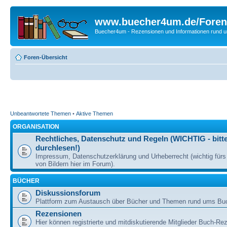
www.buecher4um.de/Foren
Buecher4um - Rezensionen und Informationen rund
Foren-Übersicht
Unbeantwortete Themen
•
Aktive Themen
ORGANISATION
Rechtliches, Datenschutz und Regeln (WICHTIG - bitt
durchlesen!)
Impressum, Datenschutzerklärung und Urheberrecht (wichtig für
von Bildern hier im Forum).
BÜCHER
Diskussionsforum
Plattform zum Austausch über Bücher und Themen rund ums Bu
Rezensionen
Hier können registrierte und mitdiskutierende Mitglieder Buch-Re