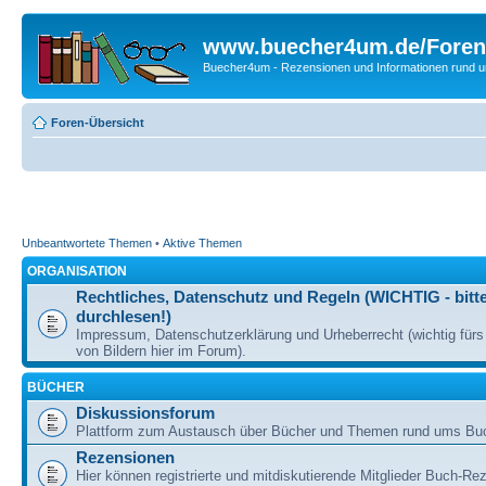
www.buecher4um.de/Foren
Buecher4um - Rezensionen und Informationen rund
Foren-Übersicht
Unbeantwortete Themen
•
Aktive Themen
ORGANISATION
Rechtliches, Datenschutz und Regeln (WICHTIG - bitt
durchlesen!)
Impressum, Datenschutzerklärung und Urheberrecht (wichtig für
von Bildern hier im Forum).
BÜCHER
Diskussionsforum
Plattform zum Austausch über Bücher und Themen rund ums Bu
Rezensionen
Hier können registrierte und mitdiskutierende Mitglieder Buch-Re