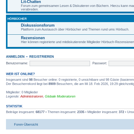
Lit-Chatten
Forum zum gemeinsamen Lesen & Diskutieren von Büchern. Hierzu kann man 
verabreden.
HÖRBÜCHER
Diskussionsforum
Plattform zum Austausch über Hörbücher und Themen rund ums Hörbuch.
Rezensionen
Hier können registrierte und mitdiskutierende Mitglieder Hörbuch-Rezensione
ANMELDEN
•
REGISTRIEREN
Benutzername:
Passwort:
WER IST ONLINE?
Insgesamt sind
98
Besucher online: 0 registrierte, 0 unsichtbare und 98 Gäste (basiere
Der Besucherrekord liegt bei
8909
Besuchern, die am Mi 18. Feb 2026, 19:29 gleichzeitig
Mitglieder: 0 Mitglieder
Legende:
Administratoren
,
Globale Moderatoren
STATISTIK
Beiträge insgesamt:
68177
• Themen insgesamt:
2335
• Mitglieder insgesamt:
372
• Unse
Foren-Übersicht