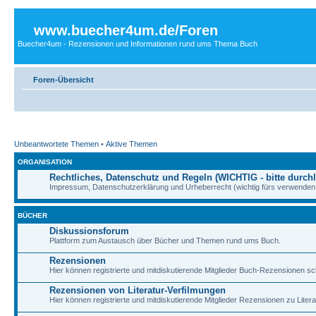
www.buecher4um.de/Foren
Buecher4um - Rezensionen und Informationen rund ums Thema Buch
Foren-Übersicht
Unbeantwortete Themen
•
Aktive Themen
ORGANISATION
Rechtliches, Datenschutz und Regeln (WICHTIG - bitte durchl
Impressum, Datenschutzerklärung und Urheberrecht (wichtig fürs verwenden 
BÜCHER
Diskussionsforum
Plattform zum Austausch über Bücher und Themen rund ums Buch.
Rezensionen
Hier können registrierte und mitdiskutierende Mitglieder Buch-Rezensionen sc
Rezensionen von Literatur-Verfilmungen
Hier können registrierte und mitdiskutierende Mitglieder Rezensionen zu Liter