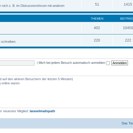
51
1415
sich z. B. im Diskussionsforum mit anderen
THEMEN
BEITRÄ
402
1045
220
222
n schreiben.
|
Mich bei jedem Besuch automatisch anmelden
nd auf den aktiven Besuchern der letzten 5 Minuten)
 online waren.
r neuestes Mitglied:
laravelmailspath
Das Te