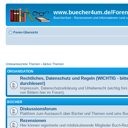
www.buecher4um.de/Foren
Buecher4um - Rezensionen und Informationen rund
Foren-Übersicht
Unbeantwortete Themen
•
Aktive Themen
ORGANISATION
Rechtliches, Datenschutz und Regeln (WICHTIG - bitt
durchlesen!)
Impressum, Datenschutzerklärung und Urheberrecht (wichtig für
von Bildern hier im Forum).
BÜCHER
Diskussionsforum
Plattform zum Austausch über Bücher und Themen rund ums Bu
Rezensionen
Hier können registrierte und mitdiskutierende Mitglieder Buch-Re