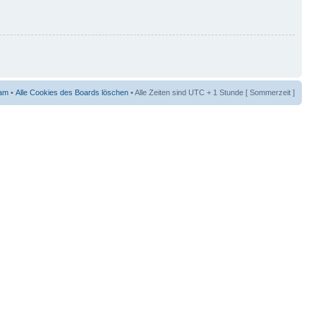
am
•
Alle Cookies des Boards löschen
• Alle Zeiten sind UTC + 1 Stunde [ Sommerzeit ]