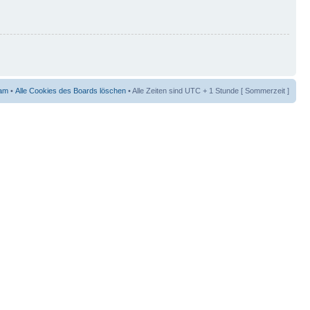
am
•
Alle Cookies des Boards löschen
• Alle Zeiten sind UTC + 1 Stunde [ Sommerzeit ]