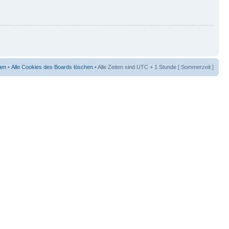
am
•
Alle Cookies des Boards löschen
• Alle Zeiten sind UTC + 1 Stunde [ Sommerzeit ]