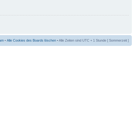
am
•
Alle Cookies des Boards löschen
• Alle Zeiten sind UTC + 1 Stunde [ Sommerzeit ]