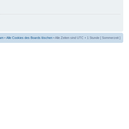
am
•
Alle Cookies des Boards löschen
• Alle Zeiten sind UTC + 1 Stunde [ Sommerzeit ]