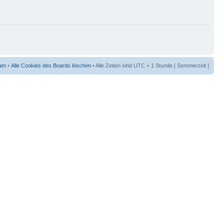
am
•
Alle Cookies des Boards löschen
• Alle Zeiten sind UTC + 1 Stunde [ Sommerzeit ]