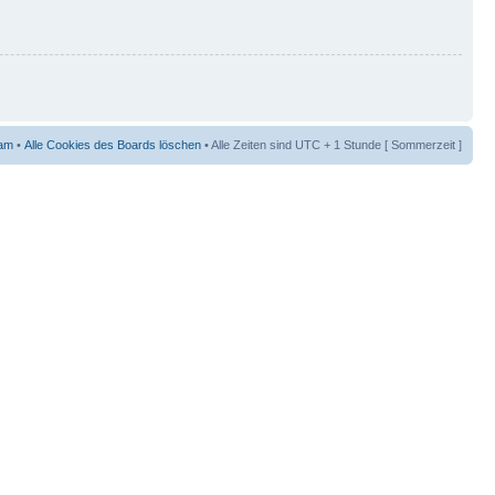
am
•
Alle Cookies des Boards löschen
• Alle Zeiten sind UTC + 1 Stunde [ Sommerzeit ]