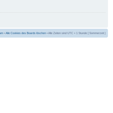
am
•
Alle Cookies des Boards löschen
• Alle Zeiten sind UTC + 1 Stunde [ Sommerzeit ]