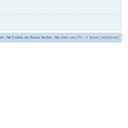
am
•
Alle Cookies des Boards löschen
• Alle Zeiten sind UTC + 1 Stunde [ Sommerzeit ]